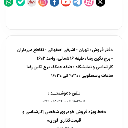
دفتر فروش : تهران - اشرفی اصفهانی - تقاطع مرزداران
- برج نگین رضا ، طبقه 16 شمالی، واحد 1602
کارشناسی و نمایشگاه : طبقه همکف برج نگین رضا
ساعات پاسخگویی : 9:30 الی 16:30
تلفن هdوشمنــــد :
02191028044
-
02191028011
«خط ویژه فروش خودروی شخصی | کارشناسی و
قیمت‌گذاری فوری»