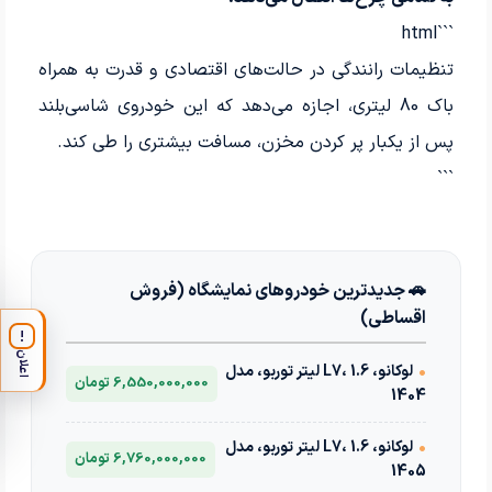
```html
تنظیمات رانندگی در حالت‌های اقتصادی و قدرت به همراه
باک 80 لیتری، اجازه می‌دهد که این خودروی شاسی‌بلند
پس از یکبار پر کردن مخزن، مسافت بیشتری را طی کند.
```
🚗 جدیدترین خودروهای نمایشگاه (فروش
اقساطی)
!
اعلان
•
لوکانو، L7، 1.6 لیتر توربو، مدل
6,550,000,000 تومان
1404
•
لوکانو، L7، 1.6 لیتر توربو، مدل
6,760,000,000 تومان
1405