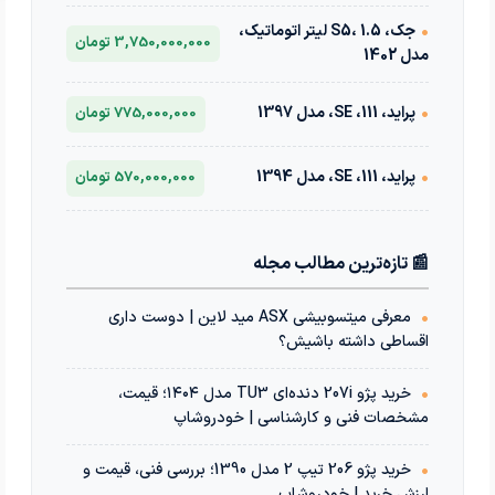
•
جک، S5، 1.5 لیتر اتوماتیک،
3,750,000,000 تومان
مدل 1402
•
پراید، 111، SE، مدل 1397
775,000,000 تومان
•
پراید، 111، SE، مدل 1394
570,000,000 تومان
📰 تازه‌ترین مطالب مجله
•
معرفی میتسوبیشی ASX مید لاین | دوست داری
اقساطی داشته باشیش؟
•
خرید پژو 207i دنده‌ای TU3 مدل ۱۴۰۴؛ قیمت،
مشخصات فنی و کارشناسی | خودروشاپ
•
خرید پژو 206 تیپ 2 مدل 1390؛ بررسی فنی، قیمت و
ارزش خرید | خودروشاپ