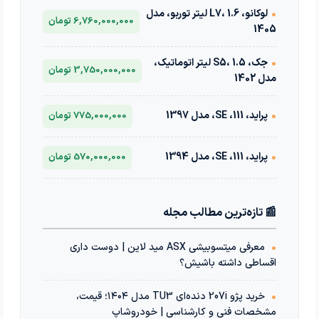
•
لوکانو، L7، 1.6 لیتر توربو، مدل
6,760,000,000 تومان
1405
•
جک، S5، 1.5 لیتر اتوماتیک،
3,750,000,000 تومان
مدل 1402
•
پراید، 111، SE، مدل 1397
775,000,000 تومان
•
پراید، 111، SE، مدل 1394
570,000,000 تومان
📰 تازه‌ترین مطالب مجله
•
معرفی میتسوبیشی ASX مید لاین | دوست داری
اقساطی داشته باشیش؟
•
خرید پژو 207i دنده‌ای TU3 مدل ۱۴۰۴؛ قیمت،
مشخصات فنی و کارشناسی | خودروشاپ