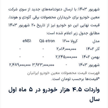
شهریور 1403: با ارسال دعوتنامه‌های جدید از سوی شرکت
معین خودرو برای خریداران محصولات برقی آئودی و هوندا،
قیمت نهایی این دو خودرو نیز از تاریخ 20 شهریور 1403
مطابق جدول زیر اعلام شده است:
مدل
کرولا 1200
Q5 etron
eNS1
آذر 1402
2,016,000,000
-
-
بهمن 1402
2,245,000,000
-
-
شهریور 1403
-
3,923,000,000
2,489,000,000
فهرست قیمت محصولات معین خودرو ایرانیان
*قیمت‌ها برحسب تومان است.
واردات 4.5 هزار خودرو در 5 ماه اول
سال