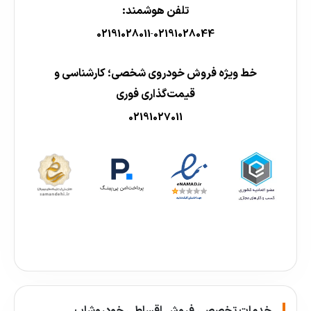
تلفن هوشمند:
02191028011
02191028044
-
خط ویژه فروش خودروی شخصی؛ کارشناسی و
قیمت‌گذاری فوری
02191027011