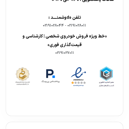
تلفن هdوشمنــــد :
02191028044
-
02191028011
«خط ویژه فروش خودروی شخصی | کارشناسی و
قیمت‌گذاری فوری»
02191027011