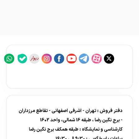
دفتر فروش : تهران - اشرفی اصفهانی - تقاطع مرزداران
- برج نگین رضا ، طبقه 16 شمالی، واحد 1602
کارشناسی و نمایشگاه : طبقه همکف برج نگین رضا
ساعات پاسخگویی : 9:30 الی 16:30