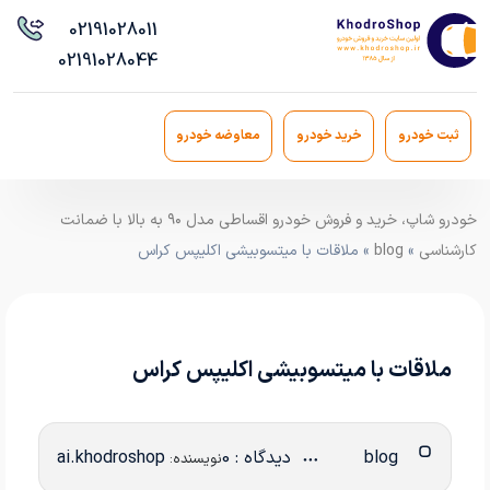
021
91028011
021
91028044
ثبت خودرو
خرید خودرو
معاوضه خودرو
خودرو شاپ، خرید و فروش خودرو اقساطی مدل ۹۰ به بالا با ضمانت
کارشناسی
»
blog
» ملاقات با میتسوبیشی اکلیپس کراس
ملاقات با میتسوبیشی اکلیپس کراس
blog
دیدگاه : 0
ai.khodroshop
نویسنده: