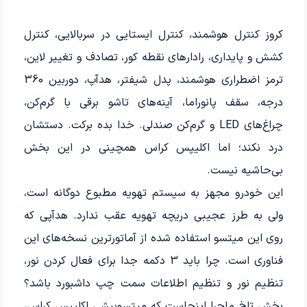
کروز کنترل هوشمند، کنترل ایستایی در سربالایی، کنترل
کشش و پایداری، رادارهای نقطه کور، تصادف و تغییر لاین،
ترمز اضطراری هوشمند، پدل شیفتر، هدآپ، دوربین 360
درجه، سقف پانوراما، آینه‌های تاشو برقی با گرم‌کن،
چراغ‌های LED و گرم‌کن صندلی. خدا بده برکت. دستشان
درد نکند؛ اما اکلیپس کراس همچینی در این بخش
بی‌حاشیه نیست.
این خودرو مجهز به سیستم تهویه مطبوع دوگانه است،
ولی به طرز عجیبی دریچه تهویه عقب ندارد. هدآپی که
روی این میتسو استفاده شده از آماتورترین نسخه‌های این
فناوری است. چرا باید 3 دکمه جدا برای فعال کردن نور،
تنظیم نور و تنظیم اطلاعات سمت چپ داشبورد باشد؟
بخش تلخ ماجرا اینجاست که میتسوبیشی اکلیپس کراس،