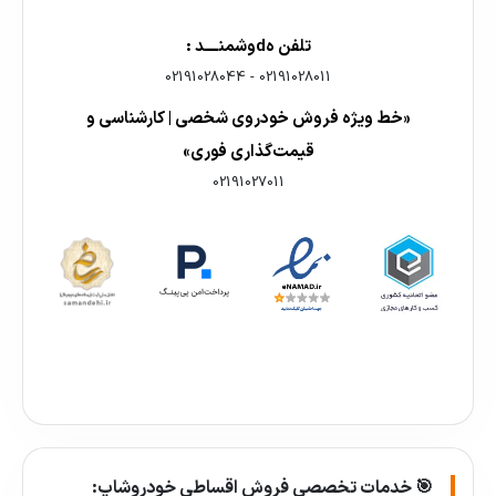
تلفن هdوشمنــــد :
02191028044
-
02191028011
«خط ویژه فروش خودروی شخصی | کارشناسی و
قیمت‌گذاری فوری»
02191027011
🎯 خدمات تخصصی فروش اقساطی خودروشاپ: