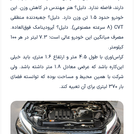
دارند، فاصله ندارد. دلیل؟ هنر مهندس در کاهش وزن. این
خودرو حدود 1.5 تن وزن دارد. دلیل؟ جعبه‌دنده منطقی
CVT (8 سرعته مصنوعی). دلیل؟ آیرودینامک فوق‌العاده.
مصرف میانگین این خودرو عالی است؛ 7.3 لیتر در هر 100
کیلومتر.
کراس‌اوری با طول 4.5 متر و ارتفاع 1.6 متری، باید خیلی
این‌کاره باشد که عرضی معادل 1.8 متر داشته باشد. ولی
شرکت با همین محیط و مساحت بوده که توانسته فضای
بار 370 لیتری برای آن تعبیه کند.