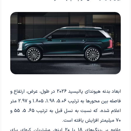
ابعاد بدنه هیوندای پالیسید 2026 در طول، عرض، ارتفاع و
فاصله بین محورها به ترتیب 5.06، 1.98، 1.805 و 2.97 متر
اعلام شده، که نسبت به نسل قبل به ترتیب 65، 5، 55 و
70 میلیمتر افزایش یافته است.
علاوه بر رینگ‌های 18 یا 20 اینچ، مشتریان کره‌ای برای