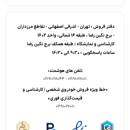
دفتر فروش : تهران - اشرفی اصفهانی - تقاطع مرزداران
- برج نگین رضا ، طبقه 16 شمالی، واحد 1602
کارشناسی و نمایشگاه : طبقه همکف برج نگین رضا
ساعات پاسخگویی : 9:30 الی 16:30
تلفن های هوشمند:
02191028044
-
02191028011
«خط ویژه فروش خودروی شخصی | کارشناسی و
قیمت‌گذاری فوری»
02191027011