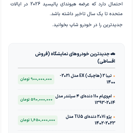
احتمال دارد که عرضه هیوندای پالیسید 2026 در ایالات
متحده تا یک سال تاخیر داشته باشد.
جدیدترین
را در خودرو شاپ بخوانید.
🚗 جدیدترین خودروهای نمایشگاه (فروش
اقساطی)
•
تیبا 2 (هاچبک) EX مدل 2021-
900,000,000 تومان
1400
•
ام‌وی‌ام 110 دنده‌ای ۴ سیلندر مدل
590,000,000 تومان
2014-1393
•
پژو 207i دنده‌ای TU5 مدل
1,650,000,000 تومان
2023-1402