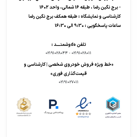
- برج نگین رضا ، طبقه 16 شمالی، واحد 1602
کارشناسی و نمایشگاه : طبقه همکف برج نگین رضا
ساعات پاسخگویی : 9:30 الی 16:30
تلفن هdوشمنــــد :
02191028044
-
02191028011
«خط ویژه فروش خودروی شخصی | کارشناسی و
قیمت‌گذاری فوری»
02191027011