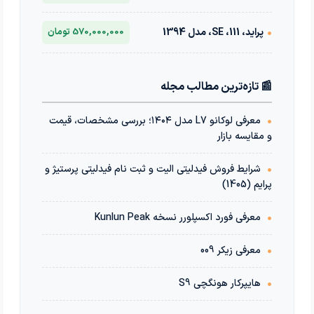
•
پراید، 111، SE، مدل 1394
570,000,000 تومان
📰 تازه‌ترین مطالب مجله
•
معرفی لوکانو L7 مدل ۱۴۰۴؛ بررسی مشخصات، قیمت
و مقایسه بازار
•
شرایط فروش فیدلیتی الیت و ثبت نام فیدلیتی پرستیژ و
پرایم (1405)
•
معرفی فورد اکسپلورر نسخه Kunlun Peak
•
معرفی زیکر 009
•
هایپرکار هونگچی S9