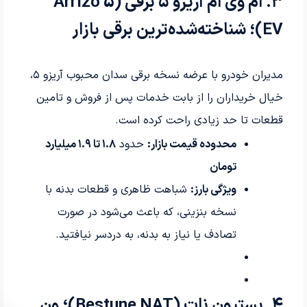
۳
.
ام‌ وی‌ ام آریزو
۵
برقی
(Arrizo 5
EV)
؛ شناخته‌شده‌ترین برقی بازار
مدیران‌ خودرو با عرضه نسخه برقی سدان محبوب آریزو
۵
،
خیال خریداران را از بابت خدمات پس از فروش و تامین
قطعات تا حد زیادی راحت کرده است
.
محدوده قیمت بازار
:
حدود
۱.۸
تا
۱.۹
میلیارد
تومان
ویژگی بارز
:
شباهت ظاهری و قطعات بدنه با
نسخه بنزینی، که باعث می‌شود در صورت
تصادف یا نیاز به بدنه، به دردسر نیافتید
.
۴
.
بستیون نات
(Bestune NAT)
؛ ون