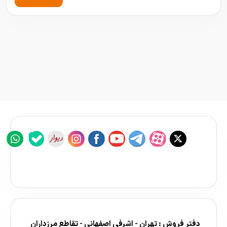
دفتر فروش : تهران - اشرفی اصفهانی - تقاطع مرزداران