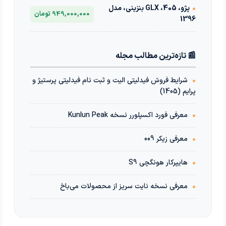
•
پژو، 405، GLX بنزینی، مدل
949,000,000 تومان
1396
📰 تازه‌ترین مطالب مجله
•
شرایط فروش فیدلیتی الیت و ثبت نام فیدلیتی پرستیژ و
پرایم (1405)
•
معرفی فورد اکسپلورر نسخه Kunlun Peak
•
معرفی زیکر 009
•
هایپرکار هونگچی S9
•
معرفی نسخه نایت سریز از محصولات می‌باخ