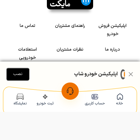
اپلیکیشن فروش
راهنمای مشتریان
تماس ما
خودرو
درباره ما
نظرات مشتریان
استعلامات
خودرویی
سرمایه گذاری در
رضایت مشتریان
اپلیکیشن خودرو شاپ
نصب
خودرو
Copyright © 2005-2026
Khodroshop.ir
خانه
حساب کاربری
ثبت خودرو
نمایشگاه