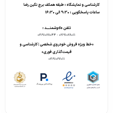
کارشناسی و نمایشگاه : طبقه همکف برج نگین رضا
ساعات پاسخگویی : 9:30 الی 16:30
تلفن هdوشمنــــد :
02191028044
-
02191028011
«خط ویژه فروش خودروی شخصی | کارشناسی و
قیمت‌گذاری فوری»
02191027011