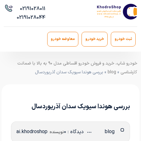
021
91028011
021
91028044
ثبت خودرو
خرید خودرو
معاوضه خودرو
خودرو شاپ، خرید و فروش خودرو اقساطی مدل ۹۰ به بالا با ضمانت
کارشناسی
»
blog
» بررسی هوندا سیویک سدان آذریوردسال
بررسی هوندا سیویک سدان آذریوردسال
blog
دیدگاه : 0
ai.khodroshop
نویسنده: