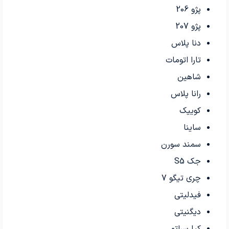
پژو 206
پژو 207
دنا پلاس
تارا اتومات
شاهین
رانا پلاس
کوییک
ساینا
سمند سورن
جک S5
چری تیگو 7
فیدلیتی
دیگنیتی
کیا سراتو