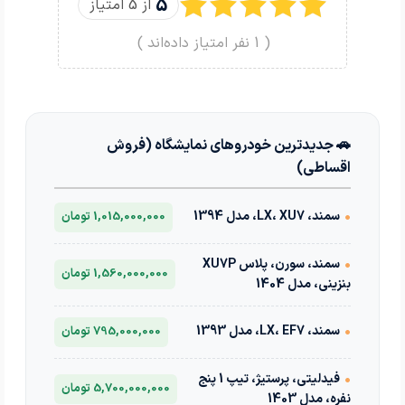
5
از 5 امتیاز
(
1
نفر امتیاز داده‌اند )
🚗 جدیدترین خودروهای نمایشگاه (فروش
اقساطی)
•
سمند، LX، XU7، مدل 1394
1,015,000,000 تومان
•
سمند، سورن، پلاس XU7P
1,560,000,000 تومان
بنزینی، مدل 1404
•
سمند، LX، EF7، مدل 1393
795,000,000 تومان
•
فیدلیتی، پرستیژ، تیپ 1 پنج
5,700,000,000 تومان
نفره، مدل 1403