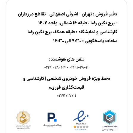
دفتر فروش : تهران - اشرفی اصفهانی - تقاطع مرزداران
- برج نگین رضا ، طبقه 16 شمالی، واحد 1602
کارشناسی و نمایشگاه : طبقه همکف برج نگین رضا
ساعات پاسخگویی : 9:30 الی 16:30
تلفن های هوشمند:
02191028044
-
02191028011
«خط ویژه فروش خودروی شخصی | کارشناسی و
قیمت‌گذاری فوری»
02191027011