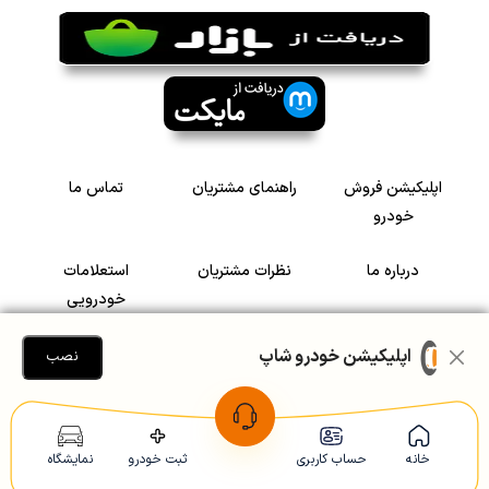
اپلیکیشن فروش
راهنمای مشتریان
تماس ما
خودرو
درباره ما
نظرات مشتریان
استعلامات
خودرویی
سرمایه گذاری در
رضایت مشتریان
اپلیکیشن خودرو شاپ
نصب
خودرو
Copyright © 2005-2026
Khodroshop.ir
خانه
حساب کاربری
ثبت خودرو
نمایشگاه