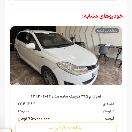
خودروهای مشابه :
نزدیک‌ترین قیمت
ام‌وی‌ام 315 هاچبک ساده مدل 2014-1393
دنده‌ای
2014-1393
کیلومتر
220,000
قیمت
950,000,000 تومان
مشاهده خودرو ←