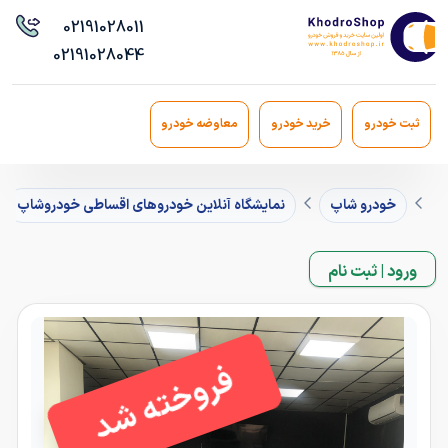
021
91028011
021
91028044
ثبت خودرو
خرید خودرو
معاوضه خودرو
خودرو شاپ
نمایشگاه آنلاین خودروهای اقساطی خودروشاپ
ورود | ثبت نام
فروخته شد