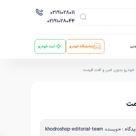
021
91028011
021
91028044
ویی
نمایشگاه خودرو
ثبت خودرو
ری خودرو بدون ضرر و افت قیمت
یمت
دگاه : 0
khodroshop-editorial-team
نویسنده: