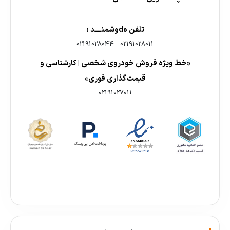
تلفن هdوشمنــــد :
02191028044
-
02191028011
«خط ویژه فروش خودروی شخصی | کارشناسی و
قیمت‌گذاری فوری»
02191027011