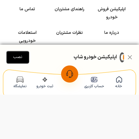
اپلیکیشن فروش
راهنمای مشتریان
تماس ما
خودرو
درباره ما
نظرات مشتریان
استعلامات
خودرویی
سرمایه گذاری در
رضایت مشتریان
اپلیکیشن خودرو شاپ
نصب
خودرو
Copyright © 2005-2026
Khodroshop.ir
خانه
حساب کاربری
ثبت خودرو
نمایشگاه