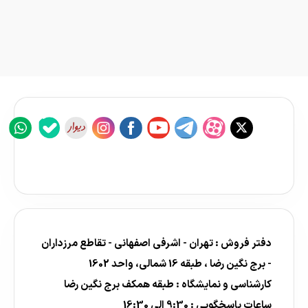
دفتر فروش : تهران - اشرفی اصفهانی - تقاطع مرزداران
- برج نگین رضا ، طبقه 16 شمالی، واحد 1602
کارشناسی و نمایشگاه : طبقه همکف برج نگین رضا
ساعات پاسخگویی : 9:30 الی 16:30