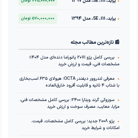
•
پراید، 111، SE، مدل 1397
775,000,000 تومان
•
پراید، 111، SE، مدل 1394
570,000,000 تومان
📰 تازه‌ترین مطالب مجله
•
بررسی کامل پژو 207i پانوراما دنده‌ای مدل ۱۴۰۴؛
مشخصات فنی، قیمت و ارزش خرید
•
معرفی لندروور دیفندر OCTA؛ هیولای ۶۳۵ اسب‌بخاری
با شتاب ۴ ثانیه و قابلیت آفرود خارق‌العاده
•
سوزوکی گرند ویتارا ۲۴۰۰؛ بررسی کامل مشخصات فنی،
مزایا، معایب، مصرف سوخت و ارزش خرید
•
پژو 2008 جدید؛ بررسی کامل مشخصات، قیمت،
امکانات و شرایط خرید