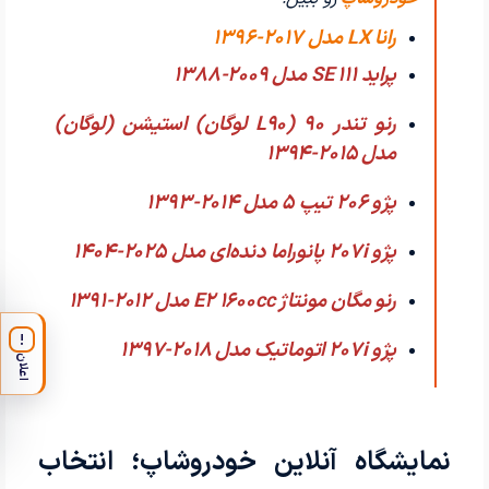
رانا LX مدل 2017-1396
پراید 111 SE مدل 2009-1388
رنو تندر 90 (L90 لوگان) استیشن (لوگان)
مدل 2015-1394
پژو 206 تیپ ۵ مدل 2014-1393
پژو 207i پانوراما دنده‌ای مدل 2025-1404
رنو مگان مونتاژ E2 1600cc مدل 2012-1391
!
پژو 207i اتوماتیک مدل 2018-1397
اعلان
نمایشگاه آنلاین خودروشاپ؛ انتخاب