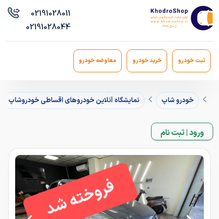
021
91028011
021
91028044
ثبت خودرو
خرید خودرو
معاوضه خودرو
خودرو شاپ
نمایشگاه آنلاین خودروهای اقساطی خودروشاپ
ورود | ثبت نام
فروخته شد