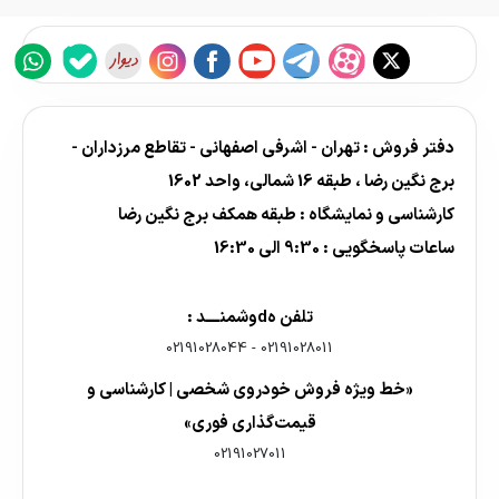
دفتر فروش : تهران - اشرفی اصفهانی - تقاطع مرزداران -
برج نگین رضا ، طبقه 16 شمالی، واحد 1602
کارشناسی و نمایشگاه : طبقه همکف برج نگین رضا
ساعات پاسخگویی : 9:30 الی 16:30
تلفن هdوشمنــــد :
02191028044
-
02191028011
«خط ویژه فروش خودروی شخصی | کارشناسی و
قیمت‌گذاری فوری»
02191027011