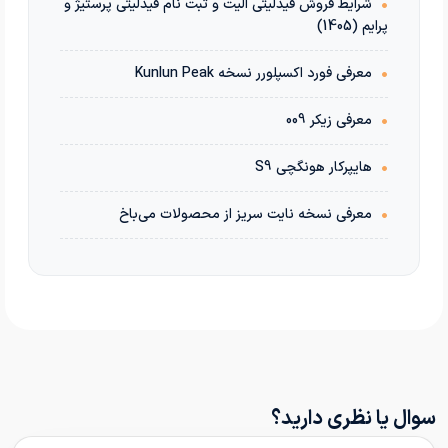
•
شرایط فروش فیدلیتی الیت و ثبت نام فیدلیتی پرستیژ و
پرایم (1405)
•
معرفی فورد اکسپلورر نسخه Kunlun Peak
•
معرفی زیکر 009
•
هایپرکار هونگچی S9
•
معرفی نسخه نایت سریز از محصولات می‌باخ
سوال یا نظری دارید؟