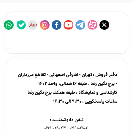
دفتر فروش : تهران - اشرفی اصفهانی - تقاطع مرزداران
- برج نگین رضا ، طبقه 16 شمالی، واحد 1602
کارشناسی و نمایشگاه : طبقه همکف برج نگین رضا
ساعات پاسخگویی : 9:30 الی 16:30
تلفن هdوشمنــــد :
02191028044
-
02191028011