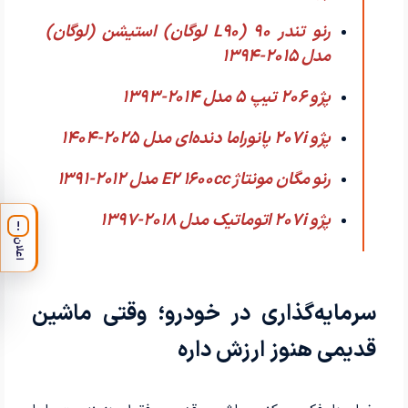
رنو تندر 90 (L90 لوگان) استیشن (لوگان)
مدل 2015-1394
پژو 206 تیپ ۵ مدل 2014-1393
پژو 207i پانوراما دنده‌ای مدل 2025-1404
رنو مگان مونتاژ E2 1600cc مدل 2012-1391
پژو 207i اتوماتیک مدل 2018-1397
!
اعلان
سرمایه‌گذاری در خودرو؛ وقتی ماشین
قدیمی هنوز ارزش داره