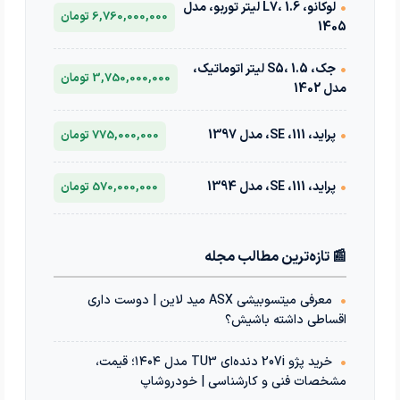
•
لوکانو، L7، 1.6 لیتر توربو، مدل
6,760,000,000 تومان
1405
•
جک، S5، 1.5 لیتر اتوماتیک،
3,750,000,000 تومان
مدل 1402
•
پراید، 111، SE، مدل 1397
775,000,000 تومان
•
پراید، 111، SE، مدل 1394
570,000,000 تومان
📰 تازه‌ترین مطالب مجله
•
معرفی میتسوبیشی ASX مید لاین | دوست داری
اقساطی داشته باشیش؟
•
خرید پژو 207i دنده‌ای TU3 مدل ۱۴۰۴؛ قیمت،
مشخصات فنی و کارشناسی | خودروشاپ