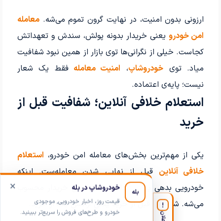
ارزونی بدون امنیت، در نهایت گرون تموم می‌شه.
معامله
امن خودرو
یعنی خریدار بدونه پولش، سندش و تعهداتش
کجاست. خیلی از نگرانی‌ها توی بازار از همین نبود شفافیت
میاد. توی
خودروشاپ
،
امنیت معامله
فقط یک شعار
نیست؛ پایه‌ی اعتماده.
استعلام خلافی آنلاین؛ شفافیت قبل از
خرید
یکی از مهم‌ترین بخش‌های معامله امن خودرو،
استعلام
خلافی آنلاین
قبل از نهایی شدن معامله‌ست. اینکه
خودرویی بدهی پنهان نداشته باشه، حق خریدار محسوب
می‌شه. شفافیت قبل از خرید یعنی آرامش بعد از خرید.
!
اعلان