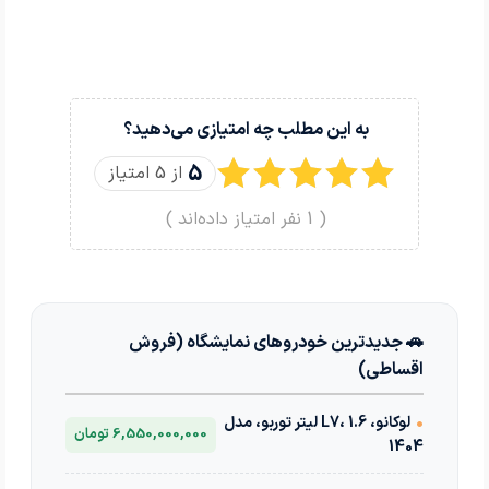
به این مطلب چه امتیازی می‌دهید؟
5
از 5 امتیاز
(
1
نفر امتیاز داده‌اند )
🚗 جدیدترین خودروهای نمایشگاه (فروش
اقساطی)
•
لوکانو، L7، 1.6 لیتر توربو، مدل
6,550,000,000 تومان
1404