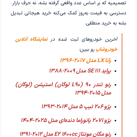
تصمیمیه که بر اساس عدد واقعی گرفته بشه، نه حرف بازار.
دسترسی به قیمت به‌روز کمک می‌کنه خرید هیجانی تبدیل
بشه به خرید منطقی.
آخرین خودروهای ثبت شده در
نمایشگاه آنلاین
خودروشاپ
رو ببین:
رانا LX مدل 2017-1396
پراید 111 SE مدل 2009-1388
رنو تندر 90 (L90 لوگان) استیشن (لوگان)
مدل 2015-1394
پژو 206 تیپ ۵ مدل 2014-1393
پژو 207i پانوراما دنده‌ای مدل 2025-1404
رنو مگان مونتاژ E2 1600cc مدل 2012-1391