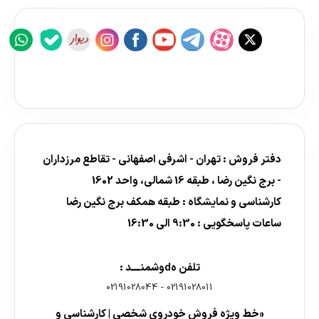
دفتر فروش : تهران - اشرفی اصفهانی - تقاطع مرزداران
- برج نگین رضا ، طبقه 16 شمالی، واحد 1602
کارشناسی و نمایشگاه : طبقه همکف برج نگین رضا
ساعات پاسخگویی : 9:30 الی 16:30
تلفن هdوشمنــــد :
02191028044
-
02191028011
«خط ویژه فروش خودروی شخصی | کارشناسی و