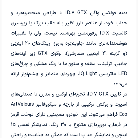
بدنه فولکس واگن ID.7 GTX با طراحی منحصربه‌فرد و
جذاب خود، از عناصر بارز نظیر باله عقب بزرگ یا زیرسپری
کانسپت ID.X پرفورمنس بهره‌مند نیست، ولی با تغییرات
هوشمندانه‌تری مانند جلوپنجره به‌روز، رینگ‌های 20 اینچی
(و گزینه 21 اینچی سفارشی)، لوگوی GTX زیر آینه‌های
جانبی، تزئینات سقف و ستون‌ها با رنگ مشکی و چراغ‌های
LED ماتریسی IQ.Light، چهره‌ای متمایز و چشم‌نواز ارائه
می‌دهد.
در کابین ID.7 GTX، تجربه‌ای لوکس و مدرن با صندلی‌های
اسپرت و روکش ترکیبی از پارچه و میکروفایبر ArtVelours
Eco فراهم می‌شود. این خودرو همچنین دارای دوخت قرمز
در فرمان، نورپردازی متنوع با 30 رنگ، نمایشگر لمسی 15
اینچی و نمایشگر هداپ است که همگی به جذابیت و راحتی