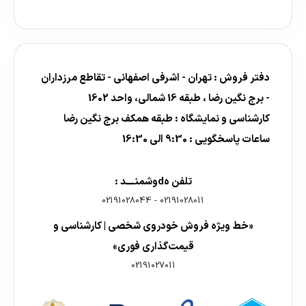
دفتر فروش : تهران - اشرفی اصفهانی - تقاطع مرزداران
- برج نگین رضا ، طبقه 16 شمالی، واحد 1602
کارشناسی و نمایشگاه : طبقه همکف برج نگین رضا
ساعات پاسخگویی : 9:30 الی 16:30
تلفن هdوشمنــــد :
02191028044
-
02191028011
«خط ویژه فروش خودروی شخصی | کارشناسی و
قیمت‌گذاری فوری»
02191027011