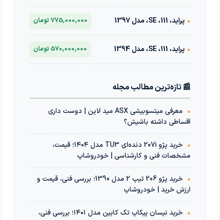
•
پراید، 111، SE، مدل 1397
775,000,000 تومان
•
پراید، 111، SE، مدل 1394
570,000,000 تومان
📰 تازه‌ترین مطالب مجله
•
معرفی میتسوبیشی ASX مید لاین | دوست داری
اقساطی داشته باشیش؟
•
خرید پژو 207i دنده‌ای TU3 مدل ۱۴۰۴؛ قیمت،
مشخصات فنی و کارشناسی | خودروشاپ
•
خرید پژو 206 تیپ 2 مدل 1390؛ بررسی فنی، قیمت و
ارزش خرید | خودروشاپ
•
خرید نیسان پیکاپ تک کابین مدل ۱۴۰۱؛ بررسی فنی،