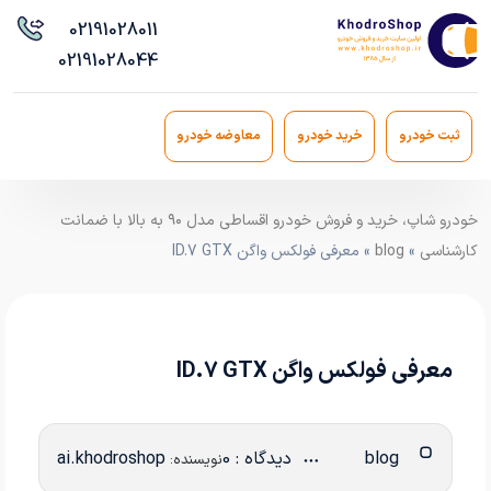
021
91028011
021
91028044
ثبت خودرو
خرید خودرو
معاوضه خودرو
خودرو شاپ، خرید و فروش خودرو اقساطی مدل ۹۰ به بالا با ضمانت
کارشناسی
»
blog
» معرفی فولکس واگن ID.7 GTX
معرفی فولکس واگن ID.7 GTX
blog
دیدگاه : 0
ai.khodroshop
نویسنده: