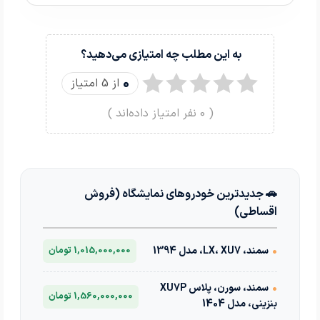
به این مطلب چه امتیازی می‌دهید؟
0
از 5 امتیاز
(
0
نفر امتیاز داده‌اند )
🚗 جدیدترین خودروهای نمایشگاه (فروش
اقساطی)
•
سمند، LX، XU7، مدل 1394
1,015,000,000 تومان
•
سمند، سورن، پلاس XU7P
1,560,000,000 تومان
بنزینی، مدل 1404