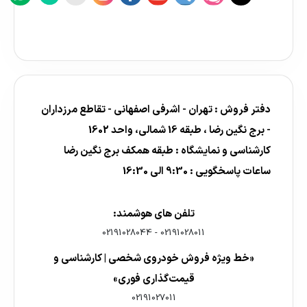
دفتر فروش : تهران - اشرفی اصفهانی - تقاطع مرزداران
- برج نگین رضا ، طبقه 16 شمالی، واحد 1602
کارشناسی و نمایشگاه : طبقه همکف برج نگین رضا
ساعات پاسخگویی : 9:30 الی 16:30
تلفن های هوشمند:
02191028044
-
02191028011
«خط ویژه فروش خودروی شخصی | کارشناسی و
قیمت‌گذاری فوری»
02191027011