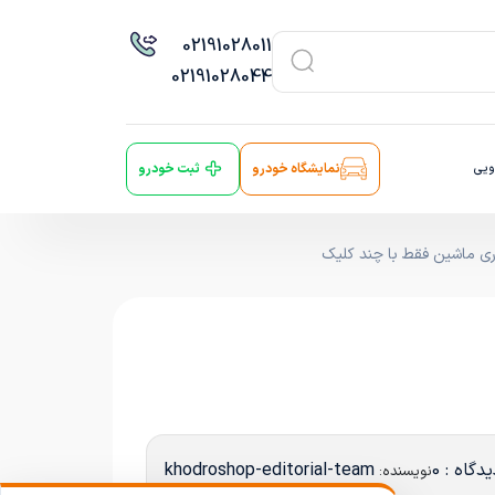
021
91028011
021
91028044
ویی
نمایشگاه خودرو
ثبت خودرو
ری ماشین فقط با چند کلیک
دگاه : 0
khodroshop-editorial-team
نویسنده: