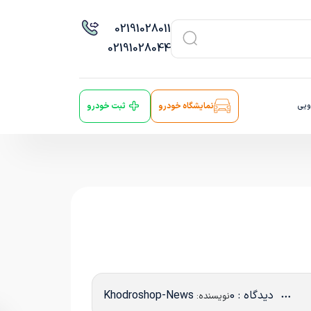
021
91028011
021
91028044
ویی
نمایشگاه خودرو
ثبت خودرو
دیدگاه : 0
Khodroshop-News
نویسنده: