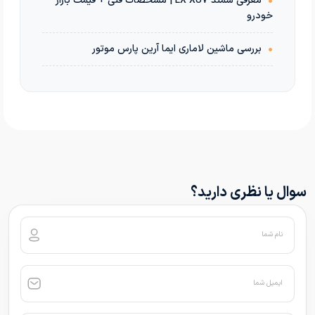
•
معرفی سمند LX XU7 | مشخصات فنی + قیمت بازار
خودرو
•
بررسی ماشین لاماری ایما آرین پارس موتور
سوال یا نظری دارید؟
نام شما
ایمیل شما