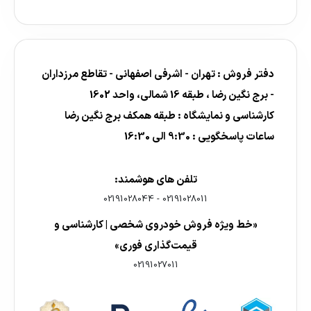
دفتر فروش : تهران - اشرفی اصفهانی - تقاطع مرزداران
- برج نگین رضا ، طبقه 16 شمالی، واحد 1602
کارشناسی و نمایشگاه : طبقه همکف برج نگین رضا
ساعات پاسخگویی : 9:30 الی 16:30
تلفن های هوشمند:
02191028044
-
02191028011
«خط ویژه فروش خودروی شخصی | کارشناسی و
قیمت‌گذاری فوری»
02191027011