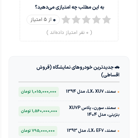
به این مطلب چه امتیازی می‌دهید؟
0
از 5 امتیاز
(
0
نفر امتیاز داده‌اند )
🚗 جدیدترین خودروهای نمایشگاه (فروش
اقساطی)
•
سمند، LX، XU7، مدل 1394
1,015,000,000 تومان
•
سمند، سورن، پلاس XU7P
1,560,000,000 تومان
بنزینی، مدل 1404
•
سمند، LX، EF7، مدل 1393
795,000,000 تومان