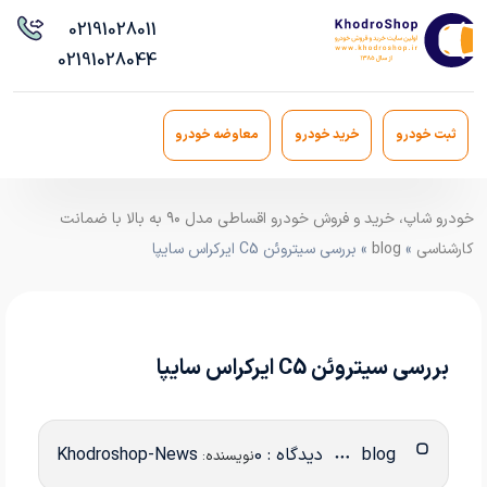
021
91028011
021
91028044
ثبت خودرو
خرید خودرو
معاوضه خودرو
خودرو شاپ، خرید و فروش خودرو اقساطی مدل ۹۰ به بالا با ضمانت
کارشناسی
»
blog
» بررسی سیتروئن C5 ایرکراس سایپا
بررسی سیتروئن C5 ایرکراس سایپا
blog
دیدگاه : 0
Khodroshop-News
نویسنده: