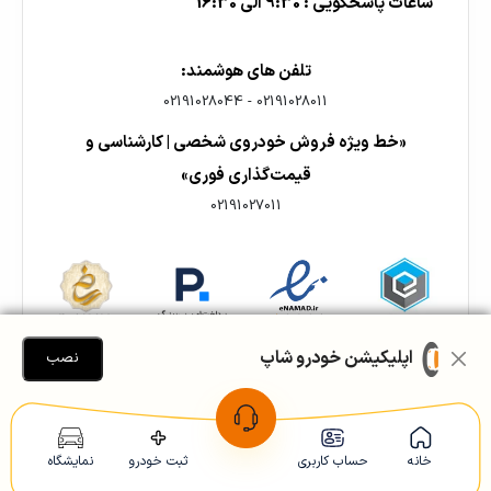
ساعات پاسخگویی : 9:30 الی 16:30
تلفن های هوشمند:
02191028044
-
02191028011
«خط ویژه فروش خودروی شخصی | کارشناسی و
قیمت‌گذاری فوری»
02191027011
اپلیکیشن خودرو شاپ
نصب
خانه
حساب کاربری
ثبت خودرو
نمایشگاه