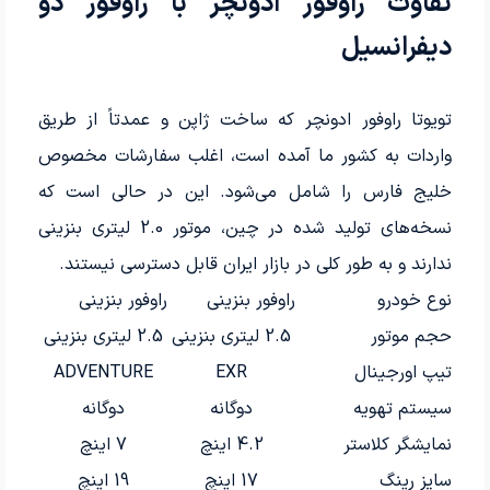
تفاوت راوفور ادونچر با راوفور دو
دیفرانسیل
تویوتا راوفور ادونچر که ساخت ژاپن و عمدتاً از طریق
واردات به کشور ما آمده است، اغلب سفارشات مخصوص
خلیج فارس را شامل می‌شود. این در حالی است که
نسخه‌های تولید شده در چین، موتور 2.0 لیتری بنزینی
ندارند و به طور کلی در بازار ایران قابل دسترسی نیستند.
نوع خودرو
راوفور بنزینی
راوفور بنزینی
حجم موتور
2.5 لیتری بنزینی
2.5 لیتری بنزینی
تیپ اورجینال
EXR
ADVENTURE
سیستم تهویه
دوگانه
دوگانه
نمایشگر کلاستر
4.2 اینچ
7 اینچ
سایز رینگ
17 اینچ
19 اینچ