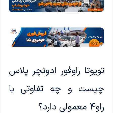
تویوتا راوفور ادونچر پلاس
چیست و چه تفاوتی با
راو4 معمولی دارد؟