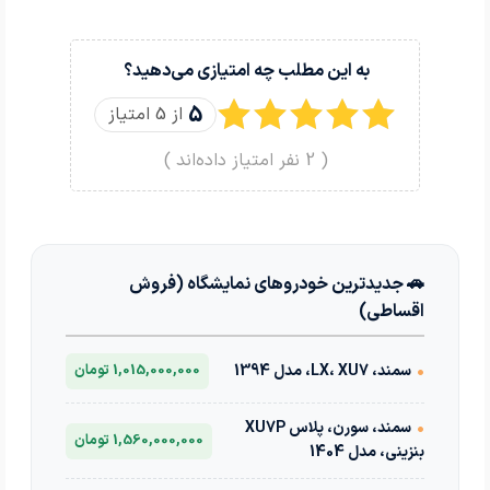
به این مطلب چه امتیازی می‌دهید؟
5
از 5 امتیاز
(
2
نفر امتیاز داده‌اند )
🚗 جدیدترین خودروهای نمایشگاه (فروش
اقساطی)
•
سمند، LX، XU7، مدل 1394
1,015,000,000 تومان
•
سمند، سورن، پلاس XU7P
1,560,000,000 تومان
بنزینی، مدل 1404