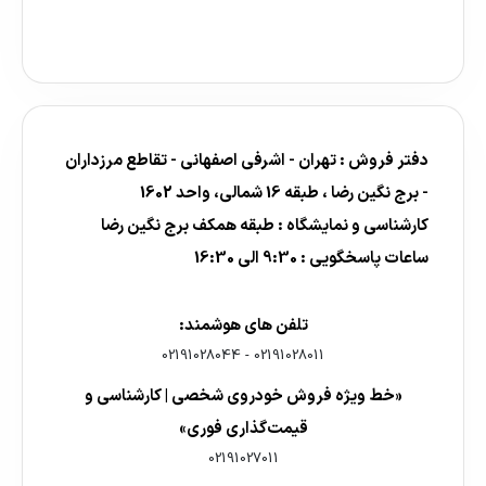
دفتر فروش : تهران - اشرفی اصفهانی - تقاطع مرزداران
- برج نگین رضا ، طبقه 16 شمالی، واحد 1602
کارشناسی و نمایشگاه : طبقه همکف برج نگین رضا
ساعات پاسخگویی : 9:30 الی 16:30
تلفن های هوشمند:
02191028044
-
02191028011
«خط ویژه فروش خودروی شخصی | کارشناسی و
قیمت‌گذاری فوری»
02191027011