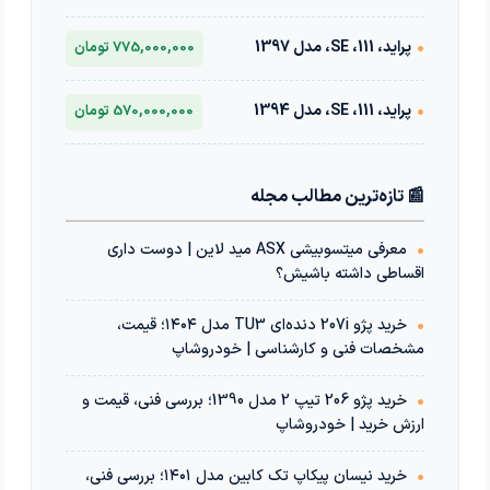
•
پراید، 111، SE، مدل 1397
775,000,000 تومان
•
پراید، 111، SE، مدل 1394
570,000,000 تومان
📰 تازه‌ترین مطالب مجله
•
معرفی میتسوبیشی ASX مید لاین | دوست داری
اقساطی داشته باشیش؟
•
خرید پژو 207i دنده‌ای TU3 مدل ۱۴۰۴؛ قیمت،
مشخصات فنی و کارشناسی | خودروشاپ
•
خرید پژو 206 تیپ 2 مدل 1390؛ بررسی فنی، قیمت و
ارزش خرید | خودروشاپ
•
خرید نیسان پیکاپ تک کابین مدل ۱۴۰۱؛ بررسی فنی،