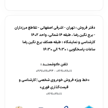
دفتر فروش : تهران - اشرفی اصفهانی - تقاطع مرزداران
- برج نگین رضا ، طبقه 16 شمالی، واحد 1602
کارشناسی و نمایشگاه : طبقه همکف برج نگین رضا
ساعات پاسخگویی : 9:30 الی 16:30
تلفن هdوشمنــــد :
02191028044
-
02191028011
«خط ویژه فروش خودروی شخصی | کارشناسی و
قیمت‌گذاری فوری»
02191027011