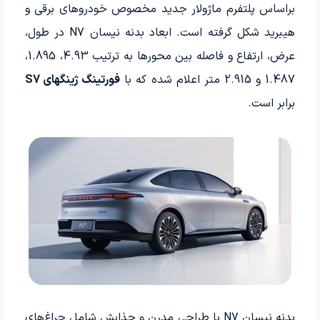
براساس پلتفرم ماژولار جدید مخصوص خودروهای برقی و
هیبرید شکل گرفته است. ابعاد بدنه نیسان N7 در طول،
عرض، ارتفاع و فاصله بین محورها به ترتیب 4.93، 1.895،
1.487 و 2.915 متر اعلام شده که با
فورتینگ ژینگهای S7
برابر است.
بدنه نیسان N7 با طراحی مدرن و جذابش شامل چراغ‌های