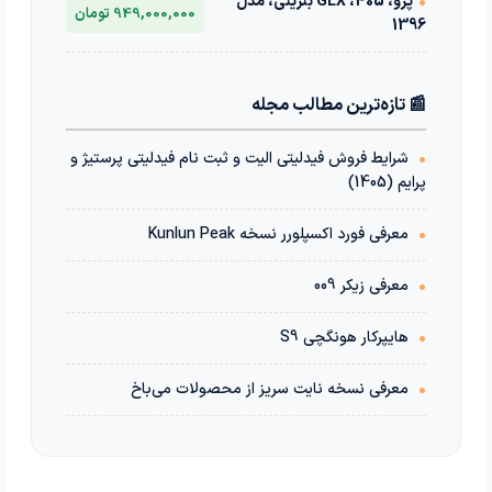
•
پژو، 405، GLX بنزینی، مدل
949,000,000 تومان
1396
📰 تازه‌ترین مطالب مجله
•
شرایط فروش فیدلیتی الیت و ثبت نام فیدلیتی پرستیژ و
پرایم (1405)
•
معرفی فورد اکسپلورر نسخه Kunlun Peak
•
معرفی زیکر 009
•
هایپرکار هونگچی S9
•
معرفی نسخه نایت سریز از محصولات می‌باخ