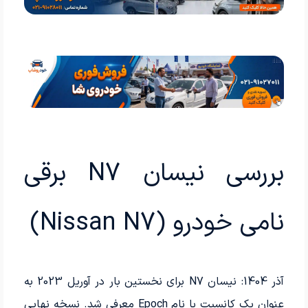
بررسی نیسان N7 برقی
نامی خودرو (Nissan N7)
آذر 1404: نیسان N7 برای نخستین بار در آوریل 2023 به
عنوان یک کانسپت با نام Epoch معرفی شد. نسخه نهایی