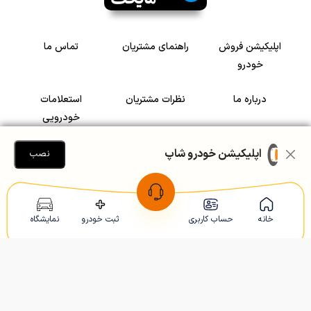
اپلیکیشن فروش
راهنمای مشتریان
تماس ما
خودرو
درباره ما
نظرات مشتریان
استعلامات
خودرویی
سرمایه گذاری در
رضایت مشتریان
اپلیکیشن خودرو شاپ
نصب
خودرو
Copyright © 2005-2026
Khodroshop.ir
خانه
حساب کاربری
ثبت خودرو
نمایشگاه