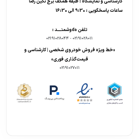
کارشناسی و نمایشگاه : طبقه همکف برج نگین رضا
ساعات پاسخگویی : 9:30 الی 16:30
تلفن هdوشمنــــد :
02191028044
-
02191028011
«خط ویژه فروش خودروی شخصی | کارشناسی و
قیمت‌گذاری فوری»
02191027011