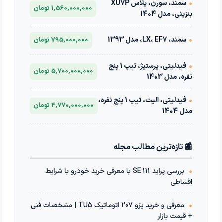
•
سمند، سورن، پلاس XU7P
1,560,000,000 تومان
بنزینی، مدل 1404
•
سمند، LX، EF7، مدل 1393
795,000,000 تومان
•
فیدلیتی، پرستیژ، تیپ 1 پنج
5,700,000,000 تومان
نفره، مدل 1403
•
فیدلیتی، الیت، تیپ 1 پنج نفره،
4,770,000,000 تومان
مدل 1404
📰 تازه‌ترین مطالب مجله
•
بررسی پراید 111 SE با معرفی خرید خودرو با شرایط
اقساطی
•
معرفی و خرید پژو 207 اتوماتیک TU5 | مشخصات فنی
+ قیمت بازار