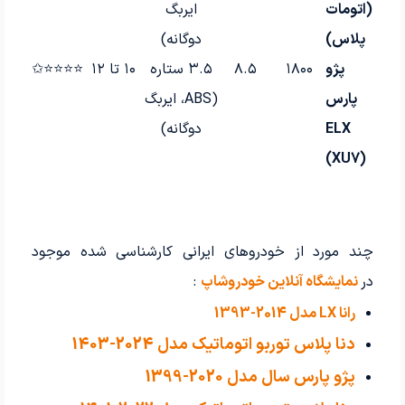
(اتومات
ایربگ
پلاس)
دوگانه)
پژو
۱۸۰۰
۸.۵
۳.۵ ستاره
۱۰ تا ۱۲
⭐⭐⭐⭐✩
پارس
(ABS، ایربگ
ELX
دوگانه)
(XU7)
چند مورد از خودروهای ایرانی کارشناسی شده موجود
در
نمایشگاه آنلاین خودروشاپ
:
رانا LX مدل 2014-1393
دنا پلاس توربو اتوماتیک مدل 2024-1403
پژو پارس سال مدل 2020-1399