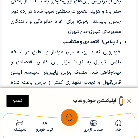
یکی از پرفروش‌ترین‌های ایران‌خودرو باشد. امتیاز راحتی
سفر بالا و هزینه تعمیرات منطقی سبب شده در رده دوم
جدول بایستد. به‌ویژه برای افراد خانوادگی و رانندگان
مسیرهای شهری-بین‌شهری.
رانا پلاس؛ اقتصادی و متناسب
خودرویی که با بهینه‌سازی مونتاژ و تعلیق در نسخه
پلاس، تبدیل به گزینۀ مؤثر بین کلاس اقتصادی و
نیمه‌رفاهی شد. مصرف بنزین پایین‌تر، سیستم ایمنی
قابل‌قبول و قیمت نگهداری کمتر از پارس باعث شده
محبوب خریداران جوان و تازه‌کار شود. در آزمون
اپلیکیشن خودرو شاپ
نصب
هندلینگ، پایداری آن از پژو ۲۰۶ سدان بهتر گزارش شده
است.
سایپا کوییک؛ شهری و مقرون‌به‌صرفه
خانه
حساب کاربری
ثبت خودرو
نمایشگاه
انتخاب کم‌مصرف‌ترین خودرو جدول، با موتور M15 و