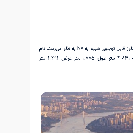
نیسان N6 با طراحی خاص خود که شامل دماغه بدون منفذ، دیلایت یکپارچه و چراغ‌های عقب منحصربه‌فرد است، به طرز قابل توجهی شبیه به N7 به نظر می‌رسد. نام
برند NISSAN بر روی چراغ‌های عقب و دستگیره‌های پنهان این خودرو دیده می‌شود. ابعاد بدنه نیسان N6 به ترتیب 4.831 متر طول، 1.885 متر عرض، 1.491 متر