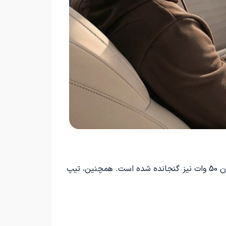
در سطح میانگین یا Max، امکاناتی چون گرمکن و سردکن صندلی‌های جلو، ماساژور صندلی راننده و شارژر بی‌سیم با توان 50 وات نیز گنجانده شده است. همچنین، تیپ