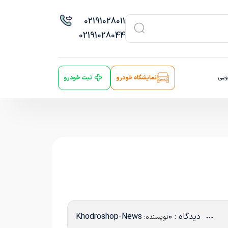
021
91028011
021
91028044
ویی
نمایشگاه خودرو
ثبت خودرو
دیدگاه : 0
Khodroshop-News
نویسنده: