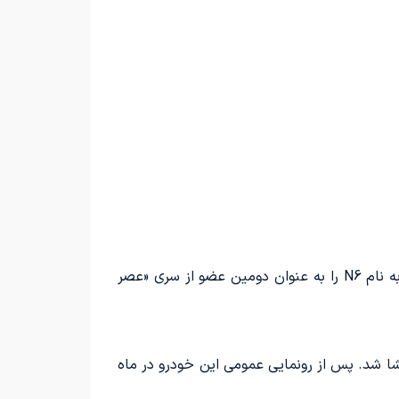
، حالا این شرکت ژاپنی قصد دارد یک سدان پلاگین-هیبرید (PHEV) به نام N6 را به عنوان دومین عضو از سری «عصر
ط به نیسان N6 برای نخستین بار در آگوست 2025 توسط وزارت صنعت و فناوری اطلاعات چین (MIIT) افشا شد. پس از رونمایی عمومی این خودرو در ماه