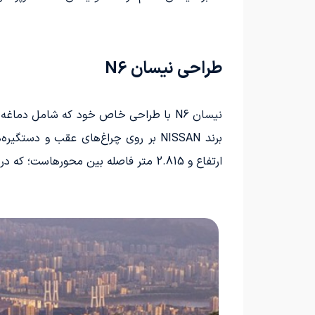
طراحی نیسان N6
ارتفاع و 2.815 متر فاصله بین محورهاست؛ که در مقایسه با N7 به طور کلی کوچک‌تر است.