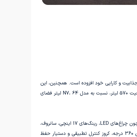
ا، به جذابیت و کارایی خود افزوده است. همچنین، این
مدل دارای دو جالیوانی و یک شارژر بی‌سیم برای راحتی بیشتر سرنشینان است. به علاوه، محفظه بار این خودرو با ظرفیت 570 لیتر، نسبت به مدل N7، 64 لیتر فضای
فضای داخلی این اتومبیل کاملاً مدرن و بدون دکمه‌های فیزیکی طراحی شده است. مدل پایه یا Pro به ویژگی‌هایی همچون چراغ‌های LED، رینگ‌های 17 اینچی، سانروف،
صفحه نمایش 10.25 اینچ، نمایشگر لمسی 14.6 اینچ با قابلیت دستیار هوش مصنوعی، سیستم تهویه مطبوع، دوربین 360 درجه، کروز کنترل تطبیقی و دستیار حفظ