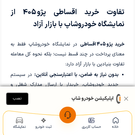
تفاوت خرید اقساطی پژو 405 از
نمایشگاه خودروشاپ با بازار آزاد
خرید پژو 405 اقساطی
در نمایشگاه خودروشاپ فقط به
معنای پرداخت در چند قسط نیست؛ بلکه نحوه کل معامله
تفاوت بنیادین با بازار آزاد دارد:
بدون نیاز به ضامن، با اعتبارسنجی آنلاین:
در سیستم
جدید خودروشاپ، خریدار با ارسال مدارک شغلی و
هویتی در پورتال اعتبارسنجی،
اپلیکیشن خودرو شاپ
نصب
طی ۵ دقیقه تأیید می‌شود؛ دیگر نیازی به ضامن یا چک
شخص ثالث نیست.
کارشناسی کامل پیش از قرارداد:
هر خودرو قبل از ورود
خانه
حساب کاربری
ثبت خودرو
نمایشگاه
به لیست فروش توسط تیم فنی بازبینی می‌شود؛ از فشار