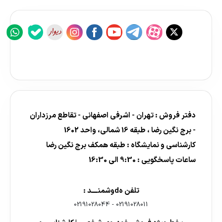
دفتر فروش : تهران - اشرفی اصفهانی - تقاطع مرزداران
- برج نگین رضا ، طبقه 16 شمالی، واحد 1602
کارشناسی و نمایشگاه : طبقه همکف برج نگین رضا
ساعات پاسخگویی : 9:30 الی 16:30
تلفن هdوشمنــــد :
02191028044
-
02191028011