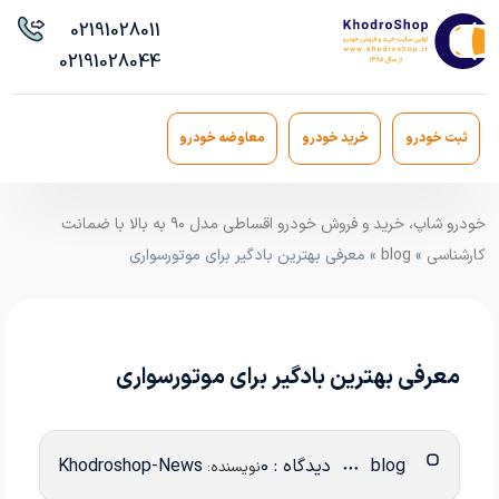
021
91028011
021
91028044
ثبت خودرو
خرید خودرو
معاوضه خودرو
خودرو شاپ، خرید و فروش خودرو اقساطی مدل ۹۰ به بالا با ضمانت
کارشناسی
»
blog
» معرفی بهترین بادگیر برای موتورسواری
معرفی بهترین بادگیر برای موتورسواری
blog
دیدگاه : 0
Khodroshop-News
نویسنده: