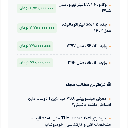
•
لوکانو، L7، 1.6 لیتر توربو، مدل
6,760,000,000 تومان
1405
•
جک، S5، 1.5 لیتر اتوماتیک،
3,750,000,000 تومان
مدل 1402
•
پراید، 111، SE، مدل 1397
775,000,000 تومان
•
پراید، 111، SE، مدل 1394
570,000,000 تومان
📰 تازه‌ترین مطالب مجله
•
معرفی میتسوبیشی ASX مید لاین | دوست داری
اقساطی داشته باشیش؟
•
خرید پژو 207i دنده‌ای TU3 مدل ۱۴۰۴؛ قیمت،
مشخصات فنی و کارشناسی | خودروشاپ