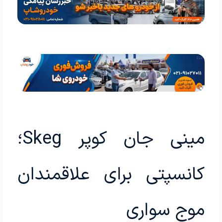
مینی جان کوپر Skeg؛
کانسپتی برای علاقمندان
موج سواری