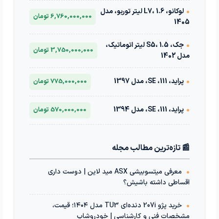
•
لوکانو، L7، 1.6 لیتر توربو، مدل
6,760,000,000 تومان
1405
•
جک، S5، 1.5 لیتر اتوماتیک،
3,750,000,000 تومان
مدل 1402
•
پراید، 111، SE، مدل 1397
775,000,000 تومان
•
پراید، 111، SE، مدل 1394
570,000,000 تومان
📰 تازه‌ترین مطالب مجله
•
معرفی میتسوبیشی ASX مید لاین | دوست داری
اقساطی داشته باشیش؟
•
خرید پژو 207i دنده‌ای TU3 مدل ۱۴۰۴؛ قیمت،
مشخصات فنی و کارشناسی | خودروشاپ