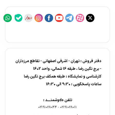
دفتر فروش : تهران - اشرفی اصفهانی - تقاطع مرزداران
- برج نگین رضا ، طبقه 16 شمالی، واحد 1602
کارشناسی و نمایشگاه : طبقه همکف برج نگین رضا
ساعات پاسخگویی : 9:30 الی 16:30
تلفن هdوشمنــــد :
02191028044
-
02191028011