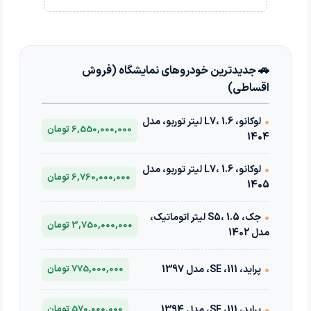
🚗 جدیدترین خودروهای نمایشگاه (فروش
اقساطی)
•
لوکانو، L7، 1.6 لیتر توربو، مدل
6,550,000,000 تومان
1404
•
لوکانو، L7، 1.6 لیتر توربو، مدل
6,760,000,000 تومان
1405
•
جک، S5، 1.5 لیتر اتوماتیک،
3,750,000,000 تومان
مدل 1402
•
پراید، 111، SE، مدل 1397
775,000,000 تومان
•
پراید، 111، SE، مدل 1394
570,000,000 تومان