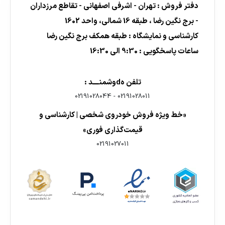
دفتر فروش : تهران - اشرفی اصفهانی - تقاطع مرزداران
- برج نگین رضا ، طبقه 16 شمالی، واحد 1602
کارشناسی و نمایشگاه : طبقه همکف برج نگین رضا
ساعات پاسخگویی : 9:30 الی 16:30
تلفن هdوشمنــــد :
02191028044
-
02191028011
«خط ویژه فروش خودروی شخصی | کارشناسی و
قیمت‌گذاری فوری»
02191027011