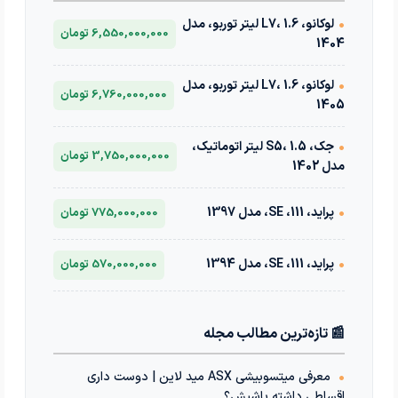
•
لوکانو، L7، 1.6 لیتر توربو، مدل
6,550,000,000 تومان
1404
•
لوکانو، L7، 1.6 لیتر توربو، مدل
6,760,000,000 تومان
1405
•
جک، S5، 1.5 لیتر اتوماتیک،
3,750,000,000 تومان
مدل 1402
•
پراید، 111، SE، مدل 1397
775,000,000 تومان
•
پراید، 111، SE، مدل 1394
570,000,000 تومان
📰 تازه‌ترین مطالب مجله
•
معرفی میتسوبیشی ASX مید لاین | دوست داری
اقساطی داشته باشیش؟