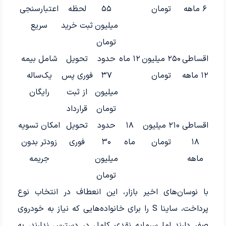
۶ ماهه
تومان
۵۵
لحظه
اعتبارسنجی
میلیون
ثبت خرید
سریع
تومان
اقساطی
۲۵۰ میلیون
۱۲ ماه
حدود
تحویل
شامل بیمه
۱۲ ماهه
تومان
۳۷
فوری پس
یک‌ساله
میلیون
از ثبت
رایگان
تومان
قرارداد
اقساطی
۲۱۰ میلیون
۱۸
حدود
تحویل
امکان تسویه
۱۸
تومان
ماه
۳۰
فوری
زودتر بدون
ماهه
میلیون
جریمه
تومان
با نوسان‌های اخیر بازار، این انعطاف در انتخاب نوع
پرداخت، ساینا S را برای خانواده‌هایی که نیاز به خودروی
صفر دارند اما سرمایه نقدی کامل در دسترس ندارند، به