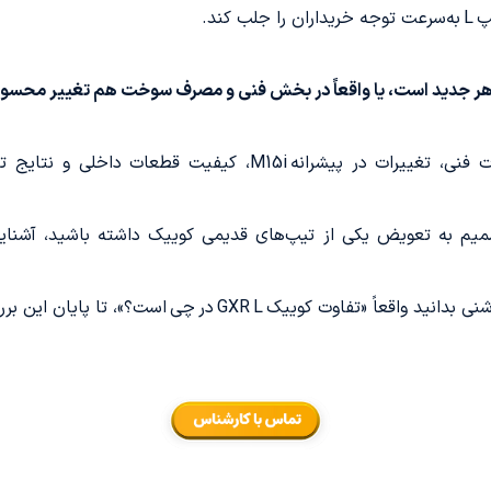
M، کیفیت قطعات داخلی و نتایج تست رانندگی
انید واقعاً «تفاوت کوییک GXR L در چی است؟»، تا پایان این بررسی دقیق از