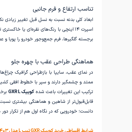
تناسب ارتفاع و فرم جانبی
ابعاد کلی بدنه نسبت به نسل قبل تغییر زیادی نک
اسپرت ۱۴ اینچی با رنگ‌های نقره‌ای یا خا
برجسته گلگیرها، فرم جمع‌وجور خودرو را پویا و عض
هماهنگی طراحی عقب با چهره جلو
در نمای عقب، سایپا با بازطراحی گرافیک چراغ‌ه
ممتد و چشمگیر دارند و سپر با خطوط افقی کشیده‌
ترکیب این تغییرات باعث شده
کوییک GXR L
برخلا
قابل‌قبول‌تر از شاهین و هماهنگی بیشتری نسبت به سهند S دارد. در نتیجه، کوییک L
دانست؛ خودرویی که در نگاه اول هم از تکرار دور
شرایط اقساطی خرید کوییک GXR تیپ L مدل ۱۴۰۳ با پیش پرداخت کم