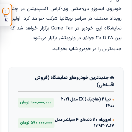
خودروی ایسوزو دی-مکس وی-کراس اکسپدیشن در چند
!
اعلان
رویداد مختلف در سراسر بریتانیا شرکت خواهد کرد. اولین
نمایشگاه این خودرو در Game Fair برگزار خواهد شد که
بین 28 تا 30 جولای در وارویکشر برگزار می‌شود.
جدیدترین
را در خودرو شاپ بخوانید.
🚗 جدیدترین خودروهای نمایشگاه (فروش
اقساطی)
•
تیبا 2 (هاچبک) EX مدل 2021-
900,000,000 تومان
1400
•
ام‌وی‌ام 110 دنده‌ای ۴ سیلندر مدل
590,000,000 تومان
2014-1393