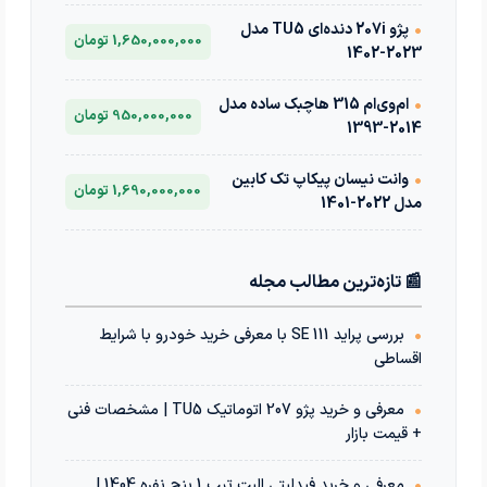
•
پژو 207i دنده‌ای TU5 مدل
1,650,000,000 تومان
2023-1402
•
ام‌وی‌ام 315 هاچبک ساده مدل
950,000,000 تومان
2014-1393
•
وانت نیسان پیکاپ تک کابین
1,690,000,000 تومان
مدل 2022-1401
📰 تازه‌ترین مطالب مجله
•
بررسی پراید 111 SE با معرفی خرید خودرو با شرایط
اقساطی
•
معرفی و خرید پژو 207 اتوماتیک TU5 | مشخصات فنی
+ قیمت بازار
•
معرفی و خرید فیدلیتی الیت تیپ 1 پنج نفره 1404 |