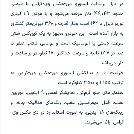
در بازار بریتانیا، ایسوزو دی-مکس وی-کراس با قیمتی
حدود 44,043 دلار عرضه می‌شود و با موتور 1.9 لیتری
توربو دیزل با 162 اسب بخار قدرت و 360 نیوتن‌متر گشتاور
به بازار آمده است. این خودرو مجهز به یک گیربکس شش
سرعته دستی یا اتوماتیک است و توانایی شتاب صفر تا
صد در 12.7 ثانیه و سرعت حداکثر 180 کیلومتر بر ساعت را
دارا می‌باشد.
ظرفیت بار و یدک­کشی ایسوزو دی-مکس وی-کراس به
ترتیب 1.155 و 3500 کیلوگرم است.
صندلی‌های جلو گرم‌کن، نمایشگر لمسی 9 اینچی، دوربین
عقب، قفل دیفرانسیل عقب، رنگ‌های متالیک بدنه، و
رینگ‌های 18 اینچی، به صورت استاندارد در دی-مکس وی-
کراس ارائه می‌شوند.