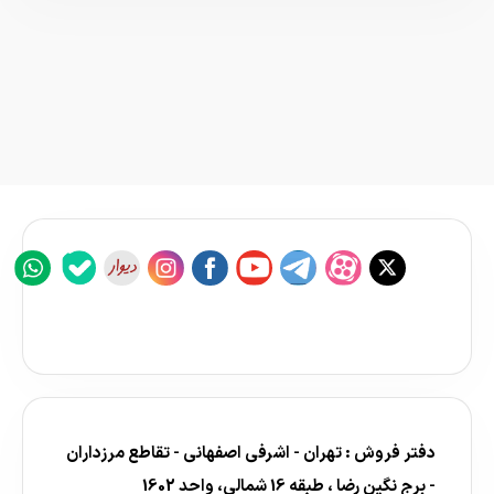
دفتر فروش : تهران - اشرفی اصفهانی - تقاطع مرزداران
- برج نگین رضا ، طبقه 16 شمالی، واحد 1602