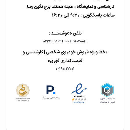
کارشناسی و نمایشگاه : طبقه همکف برج نگین رضا
ساعات پاسخگویی : 9:30 الی 16:30
تلفن هdوشمنــــد :
02191028044
-
02191028011
«خط ویژه فروش خودروی شخصی | کارشناسی و
قیمت‌گذاری فوری»
02191027011