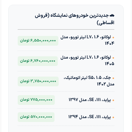
🚗 جدیدترین خودروهای نمایشگاه (فروش
اقساطی)
•
لوکانو، L7، 1.6 لیتر توربو، مدل
6,550,000,000 تومان
1404
•
لوکانو، L7، 1.6 لیتر توربو، مدل
6,760,000,000 تومان
1405
•
جک، S5، 1.5 لیتر اتوماتیک،
3,750,000,000 تومان
مدل 1402
•
پراید، 111، SE، مدل 1397
775,000,000 تومان
•
پراید، 111، SE، مدل 1394
570,000,000 تومان