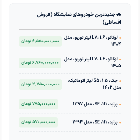
🚗 جدیدترین خودروهای نمایشگاه (فروش
اقساطی)
•
لوکانو، L7، 1.6 لیتر توربو، مدل
6,550,000,000 تومان
1404
•
لوکانو، L7، 1.6 لیتر توربو، مدل
6,760,000,000 تومان
1405
•
جک، S5، 1.5 لیتر اتوماتیک،
3,750,000,000 تومان
مدل 1402
•
پراید، 111، SE، مدل 1397
775,000,000 تومان
•
پراید، 111، SE، مدل 1394
570,000,000 تومان