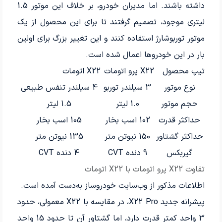
داشته باشند. اما مدیران خودرو، بر خلاف این موتور 1.5
لیتری موجود، تصمیم گرفتند تا برای این محصول از یک
موتور توربوشارژ استفاده کنند و این تغییر بزرگ برای اولین
بار در این خودروها اعمال شده است.
تیپ محصول
X22 پرو اتومات
X22 اتومات
نوع موتور
3 سیلندر توربو
4 سیلندر تنفس طبیعی
حجم موتور
1.0 لیتر
1.5 لیتر
حداکثر قدرت
102 اسب بخار
105 اسب بخار
حداکثر گشتاور
150 نیوتن متر
135 نیوتن متر
گیربکس
9 دنده CVT
4 دنده CVT
تفاوت X22 پرو اتومات با X22 اتومات
اطلاعات مذکور از وب‌سایت خودروساز به‌دست آمده است.
پیشرانه جدید X22 Pro، در مقایسه با X22 معمولی، حدود
3 واحد کمتر قدرت دارد، اما گشتاور آن تا حدود 15 واحد