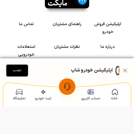
اپلیکیشن فروش
راهنمای مشتریان
تماس ما
خودرو
درباره ما
نظرات مشتریان
استعلامات
خودرویی
سرمایه گذاری در
رضایت مشتریان
اپلیکیشن خودرو شاپ
نصب
خودرو
Copyright © 2005-2026
Khodroshop.ir
خانه
حساب کاربری
ثبت خودرو
نمایشگاه