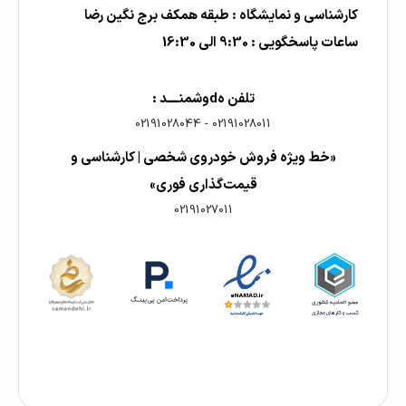
کارشناسی و نمایشگاه : طبقه همکف برج نگین رضا
ساعات پاسخگویی : 9:30 الی 16:30
تلفن هdوشمنــــد :
02191028044
-
02191028011
«خط ویژه فروش خودروی شخصی | کارشناسی و
قیمت‌گذاری فوری»
02191027011