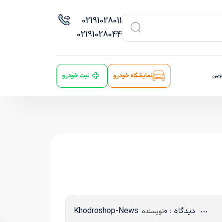
021
91028011
021
91028044
ویی
نمایشگاه خودرو
ثبت خودرو
دیدگاه : 0
Khodroshop-News
نویسنده: