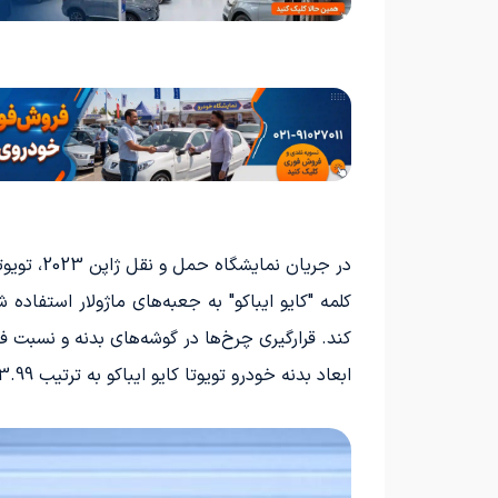
در جریان نمایشگاه حمل و نقل ژاپن 2023، تویوتا به جانب چند مدل مفهومی دیگر، قصد دارد ون کوچک برقی به نام "کایو ایباکو" (Kayoibako) را معرفی کند.
کلمه "کایو ایباکو" به جعبه‌های ماژولار استفا
کند. قرارگیری چرخ‌ها در گوشه‌های بدنه و نسبت 
ابعاد بدنه خودرو تویوتا کایو ایباکو به ترتیب 3.99 متر در طول، 1.79 متر در عرض، 1.855 متر در ارتفاع و 2.8 متر در فاصله بین محورها مشخص شده است.