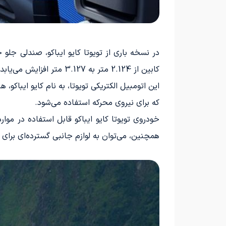
در نسخه باری از تویوتا کایو ایباکو، صندلی جلو
کابین از 2.124 متر به 3.127 متر افزایش می‌یابد و عرض و ارتفاع داخل کابین به ترتیب 1.485 و 1.437 متر است.
این اتومبیل الکتریکی تویوتا، به نام کایو ایبا
که برای نیروی محرکه استفاده می‌شود.
خودروی تویوتا کایو ایباکو قابل استفاده در مو
همچنین، می‌توان به لوازم جانبی گسترده‌ای برای ا