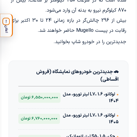
شده است که در سرعت 250 کیلومتر بر ساعت، بیش از
870 کیلوگرم نیرو به بدنه آن وارد می‌شود.
بیش از 296 چالش‌گر در بازه زمانی 24 تا 30 اکتبر برای
!
اعلان
رقابت در پیست Mugello حاضر خواهند شد.
جدیدترین
را در خودرو شاپ بخوانید.
🚗 جدیدترین خودروهای نمایشگاه (فروش
اقساطی)
•
لوکانو، L7، 1.6 لیتر توربو، مدل
6,550,000,000 تومان
1404
•
لوکانو، L7، 1.6 لیتر توربو، مدل
6,760,000,000 تومان
1405
•
جک، S5، 1.5 لیتر اتوماتیک،