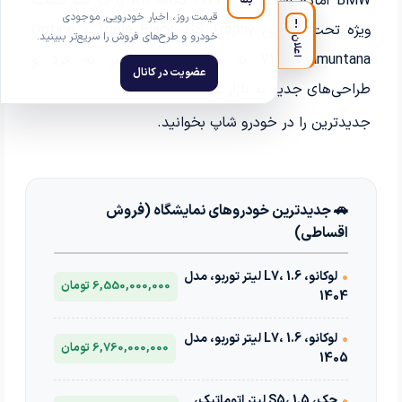
BMW آماده است مدل 2024 R1300GS را در سه نسخه
قیمت روز، اخبار خودرویی, موجودی
!
ویژه تحت عناوین Triple Black، GS Trophy و Option
خودرو و طرح‌های فروش را سریع‌تر ببینید.
اعلان
719 Tramuntana با ویژگی‌های منحصر به فرد و
عضویت در کانال
طراحی‌های جدید به بازار عرضه کند.
جدیدترین
را در خودرو شاپ بخوانید.
🚗 جدیدترین خودروهای نمایشگاه (فروش
اقساطی)
•
لوکانو، L7، 1.6 لیتر توربو، مدل
6,550,000,000 تومان
1404
•
لوکانو، L7، 1.6 لیتر توربو، مدل
6,760,000,000 تومان
1405
•
جک، S5، 1.5 لیتر اتوماتیک،