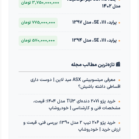
3,750,000,000 تومان
مدل 1402
•
پراید، 111، SE، مدل 1397
775,000,000 تومان
•
پراید، 111، SE، مدل 1394
570,000,000 تومان
📰 تازه‌ترین مطالب مجله
•
معرفی میتسوبیشی ASX مید لاین | دوست داری
اقساطی داشته باشیش؟
•
خرید پژو 207i دنده‌ای TU3 مدل ۱۴۰۴؛ قیمت،
مشخصات فنی و کارشناسی | خودروشاپ
•
خرید پژو 206 تیپ 2 مدل 1390؛ بررسی فنی، قیمت و
ارزش خرید | خودروشاپ