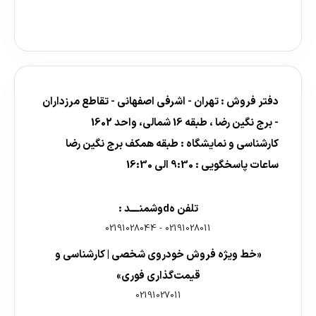
دفتر فروش : تهران - اشرفی اصفهانی - تقاطع مرزداران
- برج نگین رضا ، طبقه 16 شمالی، واحد 1602
کارشناسی و نمایشگاه : طبقه همکف برج نگین رضا
ساعات پاسخگویی : 9:30 الی 16:30
تلفن هdوشمنــــد :
02191028044
-
02191028011
«خط ویژه فروش خودروی شخصی | کارشناسی و
قیمت‌گذاری فوری»
02191027011