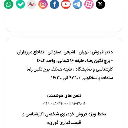
دفتر فروش : تهران - اشرفی اصفهانی - تقاطع مرزداران
- برج نگین رضا ، طبقه 16 شمالی، واحد 1602
کارشناسی و نمایشگاه : طبقه همکف برج نگین رضا
ساعات پاسخگویی : 9:30 الی 16:30
تلفن های هوشمند:
02191028044
-
02191028011
«خط ویژه فروش خودروی شخصی | کارشناسی و
قیمت‌گذاری فوری»