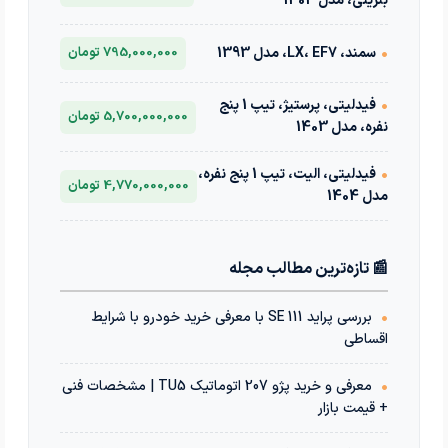
بنزینی، مدل 1404
•
سمند، LX، EF7، مدل 1393
795,000,000 تومان
•
فیدلیتی، پرستیژ، تیپ 1 پنج
5,700,000,000 تومان
نفره، مدل 1403
•
فیدلیتی، الیت، تیپ 1 پنج نفره،
4,770,000,000 تومان
مدل 1404
📰 تازه‌ترین مطالب مجله
•
بررسی پراید 111 SE با معرفی خرید خودرو با شرایط
اقساطی
•
معرفی و خرید پژو 207 اتوماتیک TU5 | مشخصات فنی
+ قیمت بازار