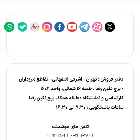
دفتر فروش : تهران - اشرفی اصفهانی - تقاطع مرزداران
- برج نگین رضا ، طبقه 16 شمالی، واحد 1602
کارشناسی و نمایشگاه : طبقه همکف برج نگین رضا
ساعات پاسخگویی : 9:30 الی 16:30
تلفن های هوشمند:
02191028044
-
02191028011