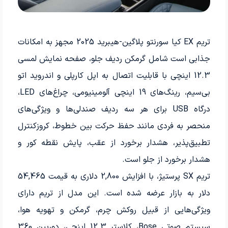
تریم EX کیا سورنتو پلاگین-هیبرید 2025 مجهز به امکانات
جذابی است شامل گرمکن ردیف جلو، صفحه نمایش لمسی
12.3 اینچی با قابلیت اتصال به اپل کارپلی و اندروید اتو
بی‌سیم، رینگ‌های 19 اینچی آلومینیومی، چراغ‌های LED،
درگاه USB برای هر سه ردیف صندلی‌ها و ویژگی‌های
منحصر به فردی مانند حفظ حرکت بین خطوط، کروزکنترل
تطبیق‌پذیر، هشدار برخورد از عقب، پایش نقطه کور و
هشدار برخورد از جلو است.
تریم SX پرستیژ، با افزایش 2,800 دلاری به قیمت 54,465
دلار به بازار عرضه شده است. این مدل از تریم دارای
ویژگی‌هایی از قبیل روکش چرم، گرمکن و تهویه هوا،
سیستم صوتی Bose، کلاستر 12.3 اینچی، دوربین 360