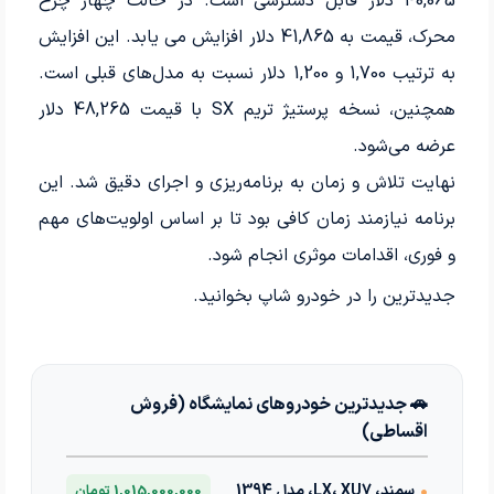
40,065 دلار قابل دسترسی است. در حالت چهار چرخ
محرک، قیمت به 41,865 دلار افزایش می یابد. این افزایش
به ترتیب 1,700 و 1,200 دلار نسبت به مدل‌های قبلی است.
همچنین، نسخه پرستیژ تریم SX با قیمت 48,265 دلار
عرضه می‌شود.
نهایت تلاش و زمان به برنامه‌ریزی و اجرای دقیق شد. این
برنامه نیازمند زمان کافی بود تا بر اساس اولویت‌های مهم
و فوری، اقدامات موثری انجام شود.
جدیدترین
را در خودرو شاپ بخوانید.
🚗 جدیدترین خودروهای نمایشگاه (فروش
اقساطی)
•
سمند، LX، XU7، مدل 1394
1,015,000,000 تومان