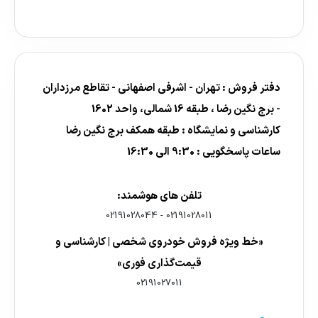
دفتر فروش : تهران - اشرفی اصفهانی - تقاطع مرزداران
- برج نگین رضا ، طبقه 16 شمالی، واحد 1602
کارشناسی و نمایشگاه : طبقه همکف برج نگین رضا
ساعات پاسخگویی : 9:30 الی 16:30
تلفن های هوشمند:
02191028044
-
02191028011
«خط ویژه فروش خودروی شخصی | کارشناسی و
قیمت‌گذاری فوری»
02191027011