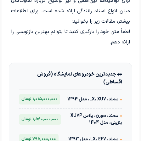
برای گواهینامه بین‌المللی و نیز توضیح درباره تفاوت‌های
میان انواع اسناد رانندگی ارائه شده است. برای اطلاعات
بیشتر، مقالات زیر را بخوانید:
لطفاً متن خود را بارگیری کنید تا بتوانم بهترین بازنویسی را
ارائه دهم.
🚗 جدیدترین خودروهای نمایشگاه (فروش
اقساطی)
•
سمند، LX، XU7، مدل 1394
1,015,000,000 تومان
•
سمند، سورن، پلاس XU7P
1,560,000,000 تومان
بنزینی، مدل 1404
•
سمند، LX، EF7، مدل 1393
795,000,000 تومان