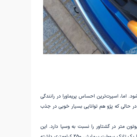
 تکان‌های جاده می‌شود. اما، اسپرت‌ترین احساس پریماورا در رانندگی
در حالی که پژو هم توانایی بسیار خوبی در جذب
تون متر در گشتاور را نسبت به وسپا دارد. این
اختلاف توان منجر به مصرف سوخت کمتر تا 25 درصد نسبت به وسپا شده است. ادعا شده است که جانگو می‌تواند با یک تانک سوخت پیمایش 250 کیلومتری داشته