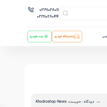
021
91028011
021
91028044
ویی
نمایشگاه خودرو
ثبت خودرو
دیدگاه : 0
Khodroshop-News
نویسنده: