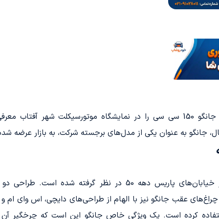
شرکت کبیر موتور یک اسکوتر جدید پژو به نام جانگو 150 سی سی را در نمایشگاه موت
ل، جانگو به عنوان یکی از مدل‌های برجسته شرکت، به بازار عرضه شد
در پروژه طراحی جانگو از "پژو"، الهام بخشی از خیابان‌های پاریس دهه
رنگارنگ آمی یا حتی 2CV می‌باشد. چراغ‌های عقب جانگو نیز با الهام از طراحی‌های دایچی،
ستفاده کرده است. یک ویژگی خاص جانگو این است که چرخگیر آن 