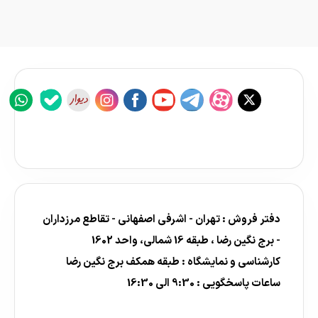
دفتر فروش : تهران - اشرفی اصفهانی - تقاطع مرزداران
- برج نگین رضا ، طبقه 16 شمالی، واحد 1602
کارشناسی و نمایشگاه : طبقه همکف برج نگین رضا
ساعات پاسخگویی : 9:30 الی 16:30