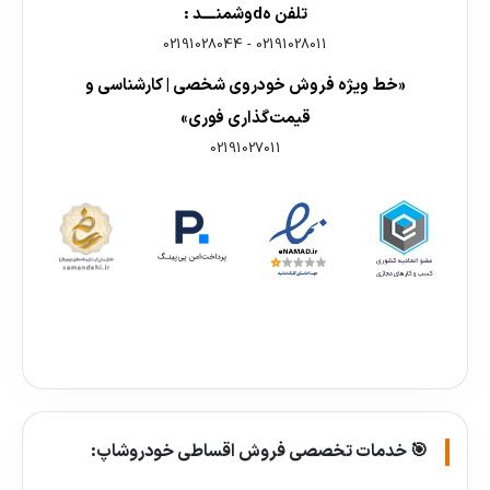
تلفن هdوشمنــــد :
02191028044
-
02191028011
«خط ویژه فروش خودروی شخصی | کارشناسی و
قیمت‌گذاری فوری»
02191027011
🎯 خدمات تخصصی فروش اقساطی خودروشاپ: