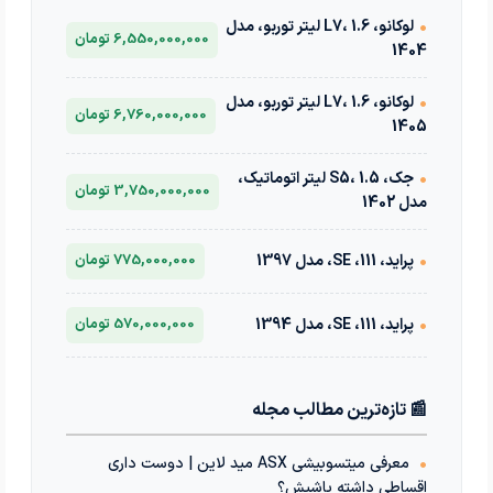
•
لوکانو، L7، 1.6 لیتر توربو، مدل
6,550,000,000 تومان
1404
•
لوکانو، L7، 1.6 لیتر توربو، مدل
6,760,000,000 تومان
1405
•
جک، S5، 1.5 لیتر اتوماتیک،
3,750,000,000 تومان
مدل 1402
•
پراید، 111، SE، مدل 1397
775,000,000 تومان
•
پراید، 111، SE، مدل 1394
570,000,000 تومان
📰 تازه‌ترین مطالب مجله
•
معرفی میتسوبیشی ASX مید لاین | دوست داری
اقساطی داشته باشیش؟