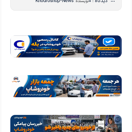
دیدگاه : 0
Khodroshop-News
نویسنده: