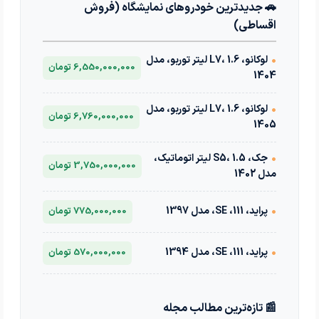
🚗 جدیدترین خودروهای نمایشگاه (فروش
اقساطی)
•
لوکانو، L7، 1.6 لیتر توربو، مدل
6,550,000,000 تومان
1404
•
لوکانو، L7، 1.6 لیتر توربو، مدل
6,760,000,000 تومان
1405
•
جک، S5، 1.5 لیتر اتوماتیک،
3,750,000,000 تومان
مدل 1402
•
پراید، 111، SE، مدل 1397
775,000,000 تومان
•
پراید، 111، SE، مدل 1394
570,000,000 تومان
📰 تازه‌ترین مطالب مجله