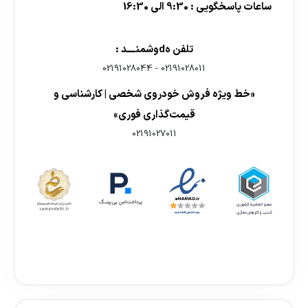
ساعات پاسخگویی : 9:30 الی 16:30
تلفن هdوشمنــــد :
02191028044
-
02191028011
«خط ویژه فروش خودروی شخصی | کارشناسی و
قیمت‌گذاری فوری»
02191027011