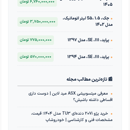
6,760,000,000 تومان
1405
•
جک، S5، 1.5 لیتر اتوماتیک،
3,750,000,000 تومان
مدل 1402
•
پراید، 111، SE، مدل 1397
775,000,000 تومان
•
پراید، 111، SE، مدل 1394
570,000,000 تومان
📰 تازه‌ترین مطالب مجله
•
معرفی میتسوبیشی ASX مید لاین | دوست داری
اقساطی داشته باشیش؟
•
خرید پژو 207i دنده‌ای TU3 مدل ۱۴۰۴؛ قیمت،
مشخصات فنی و کارشناسی | خودروشاپ