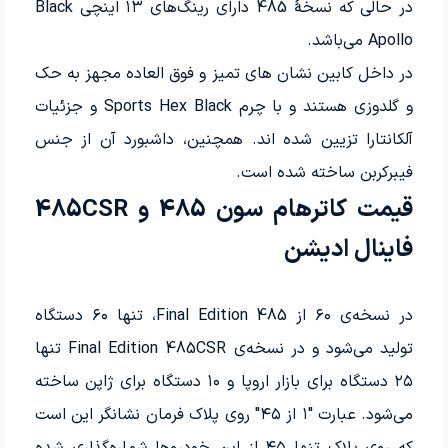
در حالی که نسخهٔ 485 دارای رینگ‌های ۱۳ اینچی Black
Apollo می‌باشد.
در داخل کابین نشان های تمیز و فوق العاده مجهز به حک
و گلدوزی هستند و با چرم Sports Hex Black و جزئیات
آلکانتارا تزیین شده اند. همچنین، داشبورد آن از جنس
فیبرکربن ساخته شده است.
قیمت کاترهام سون 485 و 485CSR
فاینال ادیشن
در نسخه‌ی ۶۰ از Final Edition 485، تنها ۶۰ دستگاه
تولید می‌شود و در نسخه‌ی Final Edition 485CSR تنها
۲۵ دستگاه برای بازار اروپا و ۱۰ دستگاه برای ژاپن ساخته
می‌شود. عبارت "۱ از ۴۵" روی پلاک فرمان نشانگر این است