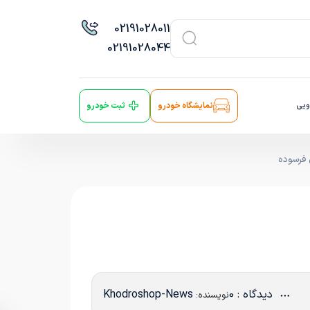
021
91028011
021
91028044
ویی
نمایشگاه خودرو
ثبت خودرو
 فرسوده
دیدگاه : 0
Khodroshop-News
نویسنده: