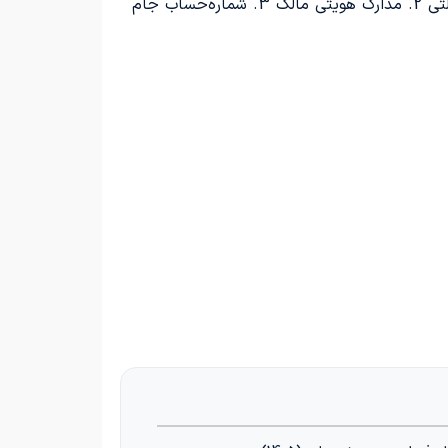
برای ثبت خودرو به نام شما، لازم است مدارک زیر را به مراجع ذیصلاح ارائه دهید: 1. برگ سبز، سند قطعی یا سند وکالتی 2. مدارک هویتی مالک 3. شماره‌حساب جام