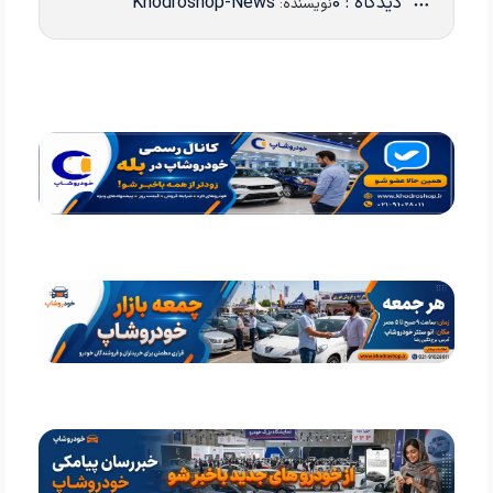
دیدگاه : 0
Khodroshop-News
نویسنده: