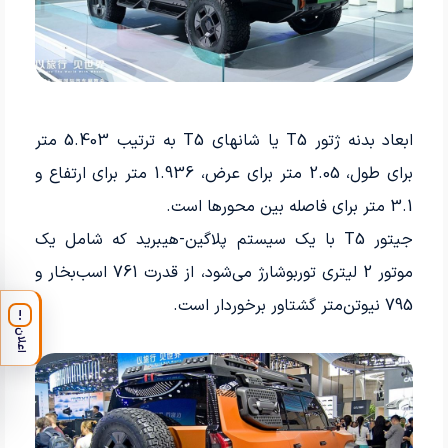
ابعاد بدنه ژتور T5 یا شانهای T5 به ترتیب 5.403 متر
برای طول، 2.05 متر برای عرض، 1.936 متر برای ارتفاع و
3.1 متر برای فاصله بین محورها است.
جیتور T5 با یک سیستم پلاگین-هیبرید که شامل یک
موتور 2 لیتری توربوشارژ می‌شود، از قدرت 761 اسب‌بخار و
795 نیوتن‌متر گشتاور برخوردار است.
!
اعلان