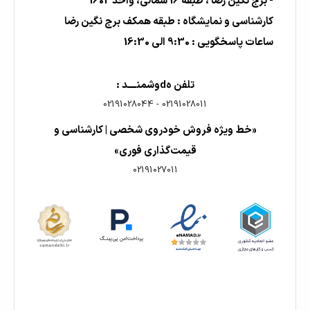
- برج نگین رضا ، طبقه 16 شمالی، واحد 1602
کارشناسی و نمایشگاه : طبقه همکف برج نگین رضا
ساعات پاسخگویی : 9:30 الی 16:30
تلفن هdوشمنــــد :
02191028044
-
02191028011
«خط ویژه فروش خودروی شخصی | کارشناسی و
قیمت‌گذاری فوری»
02191027011