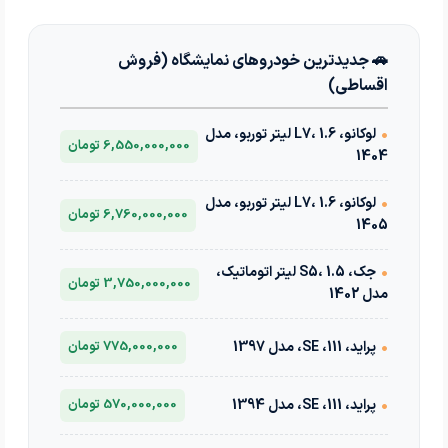
🚗 جدیدترین خودروهای نمایشگاه (فروش
اقساطی)
•
لوکانو، L7، 1.6 لیتر توربو، مدل
6,550,000,000 تومان
1404
•
لوکانو، L7، 1.6 لیتر توربو، مدل
6,760,000,000 تومان
1405
•
جک، S5، 1.5 لیتر اتوماتیک،
3,750,000,000 تومان
مدل 1402
•
پراید، 111، SE، مدل 1397
775,000,000 تومان
•
پراید، 111، SE، مدل 1394
570,000,000 تومان