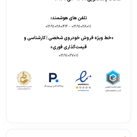
تلفن های هوشمند:
02191028044
-
02191028011
«خط ویژه فروش خودروی شخصی | کارشناسی و
قیمت‌گذاری فوری»
02191027011