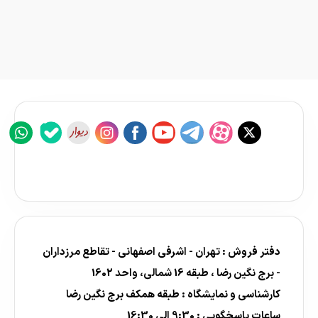
دفتر فروش : تهران - اشرفی اصفهانی - تقاطع مرزداران
- برج نگین رضا ، طبقه 16 شمالی، واحد 1602
کارشناسی و نمایشگاه : طبقه همکف برج نگین رضا
ساعات پاسخگویی : 9:30 الی 16:30